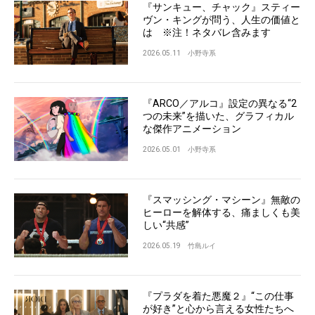
『サンキュー、チャック』スティー
ヴン・キングが問う、人生の価値と
は ※注！ネタバレ含みます
2026.05.11
小野寺系
『ARCO／アルコ』設定の異なる“2
つの未来”を描いた、グラフィカル
な傑作アニメーション
2026.05.01
小野寺系
『スマッシング・マシーン』無敵の
ヒーローを解体する、痛ましくも美
しい“共感”
2026.05.19
竹島ルイ
『プラダを着た悪魔２』“この仕事
が好き”と心から言える女性たちへ