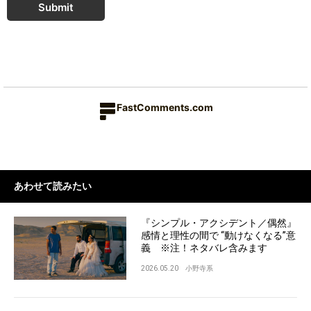
Submit
FastComments.com
あわせて読みたい
『シンプル・アクシデント／偶然』
感情と理性の間で “動けなくなる”意
義 ※注！ネタバレ含みます
2026.05.20
小野寺系