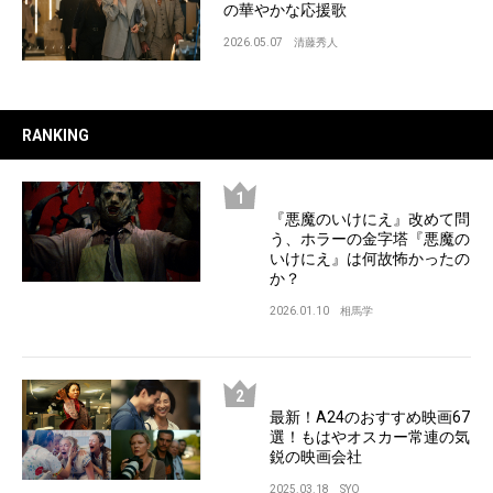
の華やかな応援歌
2026.05.07
清藤秀人
RANKING
『悪魔のいけにえ』改めて問
う、ホラーの金字塔『悪魔の
いけにえ』は何故怖かったの
か？
2026.01.10
相馬学
最新！A24のおすすめ映画67
選！もはやオスカー常連の気
鋭の映画会社
2025.03.18
SYO