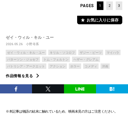
PAGES
1
2
3
お気に入りに保存
ゼイ・ウィル・キル・ユー
2026.05.26
小野寺系
ゼイ・ウィル・キル・ユー
キリル・ソコロフ
ザジー・ビーツ
マイハラ
パターソン・ジョセフ
トム・フェルトン
ヘザー・グレアム
パトリシア・アークエット
アクション
ホラー
コメディ
洋画
作品情報を見る
※本記事は物語の結末に触れているため、映画未見の方はご注意ください。