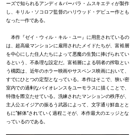
ーズで知られるアンディ＆バーバラ・ムスキエティが製作
し、キリル・ソコロフ監督のハリウッド・デビュー作とも
なった一作である。
本作『ゼイ・ウィル・キル・ユー』に用意されているの
は、超高級マンションに雇用されたメイドたちが、富裕層
を中心にした住人たちによって悪魔の生贄に捧げられてい
るという、不条理な設定だ。富裕層による弱者の搾取とい
う構図は、近年のホラー映画やサスペンス映画において、
すでにひとつの定型となっている。本作はそこで、狭い密
室内での過剰なバイオレンスをユーモラスに描くことで、
特徴を際立たせている。洗練されたマンションの秩序が、
主人公エイジアの振るう武器によって、文字通り鮮血とと
もに“解体”されていく過程こそが、本作最大のエッジとな
っているのである。