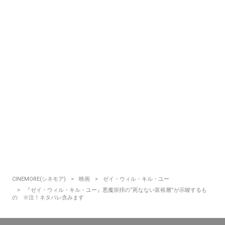
CINEMORE(シネモア)
映画
ゼイ・ウィル・キル・ユー
『ゼイ・ウィル・キル・ユー』悪魔崇拝の“死なない富裕層”が示唆するも
の ※注！ネタバレ含みます