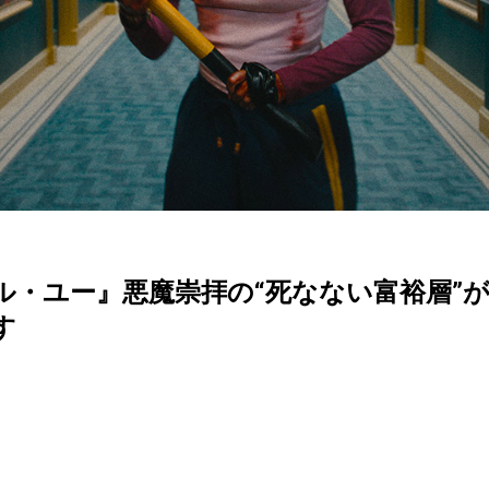
ル・ユー』悪魔崇拝の“死なない富裕層”
す