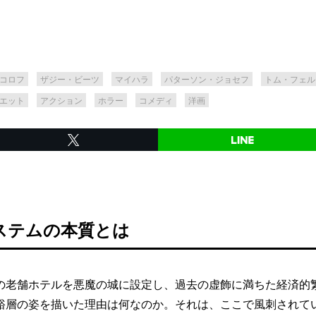
コロフ
ザジー・ビーツ
マイハラ
パターソン・ジョセフ
トム・フェル
エット
アクション
ホラー
コメディ
洋画
ステムの本質とは
老舗ホテルを悪魔の城に設定し、過去の虚飾に満ちた経済的
裕層の姿を描いた理由は何なのか。それは、ここで風刺されて