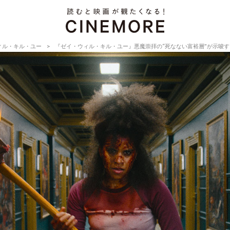
ィル・キル・ユー
『ゼイ・ウィル・キル・ユー』悪魔崇拝の“死なない富裕層”が示唆