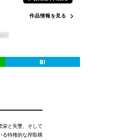
作品情報を見る
トン
繁栄と失墜、そして
いる特権的な搾取構