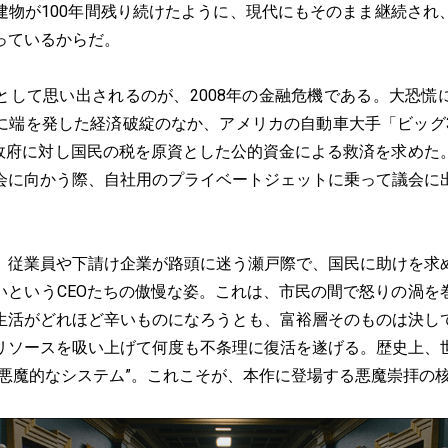
建物が100年間残り続けたように、現代にもそのまま継続され
っているからだ。
して思い出されるのが、2008年の金融危機である。大恐慌
に端を発した経済破綻のなか、アメリカの自動車大手「ビッグ
、政府に対し国民の税を原資とした公的資金による救済を求めた
会に向かう際、自社用のプライベートジェットに乗って議会に
従業員や下請け企業が路頭に迷う瀬戸際で、国民に助けを求
いというCEOたちの傲慢な姿。これは、市民の間で怒りの渦を
生活がどれほど辛いものになろうとも、富裕層そのものは決し
リソースを吸い上げて何度も不条理に復活を遂げる。歴史上、
“悪魔的なシステム”。これこそが、本作に登場する悪魔崇拝の