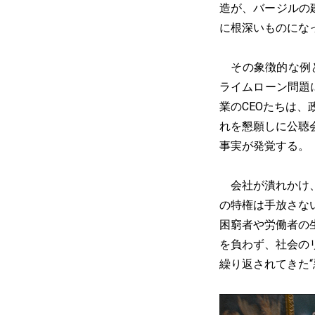
造が、バージルの
に根深いものにな
その象徴的な例と
ライムローン問題
業のCEOたちは
れを懇願しに公聴
事実が発覚する。
会社が潰れかけ、
の特権は手放さな
困窮者や労働者の
を負わず、社会の
繰り返されてきた