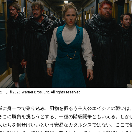
6 Warner Bros. Ent. All rights reserved
に身一つで乗り込み、刃物を振るう主人公エイジアの戦いは
そこに勝負を挑もうとする、一種の階級闘争ともいえる。しか
人たちを倒せばいいという安易なカタルシスではない。ここで