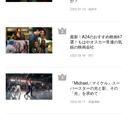
か？
2026.01.10
相馬学
最新！A24のおすすめ映画67
選！もはやオスカー常連の気
鋭の映画会社
2025.03.18
SYO
『Michael／マイケル』スー
パースターの光と影、その
「光」を求めて
2026.06.11
斉藤博昭