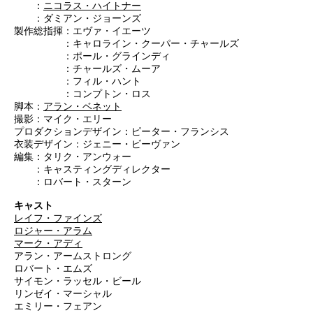
：
ニコラス・ハイトナー
：ダミアン・ジョーンズ
製作総指揮：エヴァ・イエーツ
：キャロライン・クーパー・チャールズ
：ポール・グラインディ
：チャールズ・ムーア
：フィル・ハント
：コンプトン・ロス
脚本：
アラン・ベネット
撮影：マイク・エリー
プロダクションデザイン：ピーター・フランシス
衣装デザイン：ジェニー・ビーヴァン
編集：タリク・アンウォー
：キャスティングディレクター
：ロバート・スターン
キャスト
レイフ・ファインズ
ロジャー・アラム
マーク・アディ
アラン・アームストロング
ロバート・エムズ
サイモン・ラッセル・ビール
リンゼイ・マーシャル
エミリー・フェアン