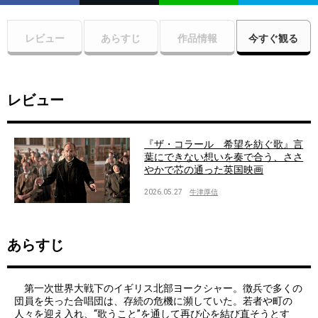
レビュー
あらすじ
作品情報
今すぐ観る
レビュー
『ザ・コラール 希望を紡ぐ歌』言
葉にできない想いを奏で合う、ささ
やかで芯の通った英国映画
2026.05.27
牛津厚信
あらすじ
第一次世界大戦下のイギリス北部ヨークシャー。徴兵で多くの
団員を失った合唱団は、存続の危機に瀕していた。若者や町の
人々を迎え入れ、“歌うこと”を通して再び心を結び直そうとす