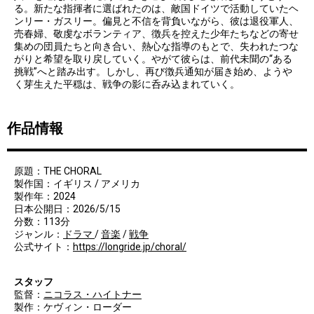
る。新たな指揮者に選ばれたのは、敵国ドイツで活動していたヘ
ンリー・ガスリー。偏見と不信を背負いながら、彼は退役軍人、
売春婦、敬虔なボランティア、徴兵を控えた少年たちなどの寄せ
集めの団員たちと向き合い、熱心な指導のもとで、失われたつな
がりと希望を取り戻していく。やがて彼らは、前代未聞の“ある
挑戦”へと踏み出す。しかし、再び徴兵通知が届き始め、ようや
く芽生えた平穏は、戦争の影に呑み込まれていく。
作品情報
原題：THE CHORAL
製作国：イギリス / アメリカ
製作年：2024
日本公開日：2026/5/15
分数：113分
ジャンル：
ドラマ
/
音楽
/
戦争
公式サイト：
https://longride.jp/choral/
スタッフ
監督：
ニコラス・ハイトナー
製作：ケヴィン・ローダー