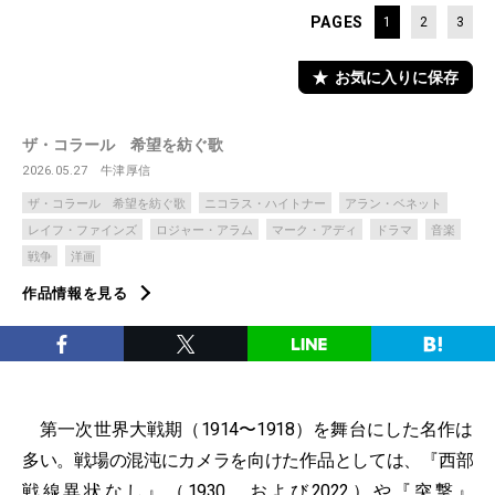
PAGES
1
2
3
お気に入りに保存
ザ・コラール 希望を紡ぐ歌
2026.05.27
牛津厚信
ザ・コラール 希望を紡ぐ歌
ニコラス・ハイトナー
アラン・ベネット
レイフ・ファインズ
ロジャー・アラム
マーク・アディ
ドラマ
音楽
戦争
洋画
作品情報を見る
第一次世界大戦期（1914〜1918）を舞台にした名作は
多い。戦場の混沌にカメラを向けた作品としては、『西部
戦線異状なし』（
1930
、および
2022
）や『
突撃
』