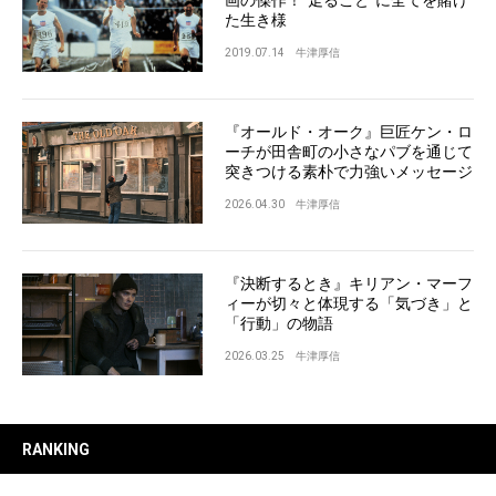
画の傑作！“走ること”に全てを賭け
た生き様
2019.07.14
牛津厚信
『オールド・オーク』巨匠ケン・ロ
ーチが田舎町の小さなパブを通じて
突きつける素朴で力強いメッセージ
2026.04.30
牛津厚信
『決断するとき』キリアン・マーフ
ィーが切々と体現する「気づき」と
「行動」の物語
2026.03.25
牛津厚信
RANKING