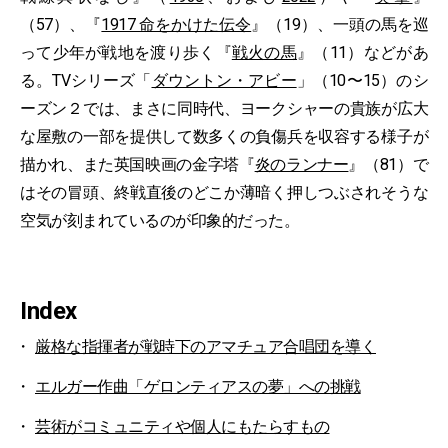
（57）、『
1917 命をかけた伝令
』（19）、一頭の馬を巡
って少年が戦地を渡り歩く『
戦火の馬
』（11）などがあ
る。TVシリーズ「
ダウントン・アビー
」（10〜15）のシ
ーズン２では、まさに同時代、ヨークシャーの貴族が広大
な屋敷の一部を提供して数多くの負傷兵を収容する様子が
描かれ、また英国映画の金字塔『
炎のランナー
』（81）で
はその冒頭、終戦直後のどこか薄暗く押しつぶされそうな
空気が刻まれているのが印象的だった。
Index
厳格な指揮者が戦時下のアマチュア合唱団を導く
エルガー作曲「ゲロンティアスの夢」への挑戦
芸術がコミュニティや個人にもたらすもの