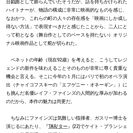
台戯曲として膨らんでいたそうだが、話を持ちかけられた
ハイトナーが、物語の構成に非常に映画的なものを感じ、
なおかつ、これらの町の人々の存在感を「映画にしか成し
得ない方法」で表現すべきだと感じたことから、二人にと
って初となる（舞台作としてのベースを持たない）オリジ
ナル映画作品として舵が切られた。
ベネットの年齢（現在92歳）を考えると、こうしてレジ
ェンドの新作を味わえることそのものが非常に尊く貴重な
機会と言える。そこに今年の１月にはパリで初のオペラ演
出（チャイコフスキーの「エフゲニー・オネーギン」）に
も挑んだ名優レイフ・ファインズの人間的な厚みが加わる
のだから、本作の魅力は尚更だ。
ちなみにファインズは気難しい指揮者、ガスリー博士を
演じるにあたり、『
TAR/ター
』(22)でケイト・ブランシェ