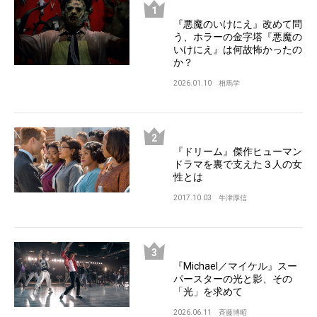
『悪魔のいけにえ』改めて問
う、ホラーの金字塔『悪魔の
いけにえ』は何故怖かったの
か？
2026.01.10
相馬学
『ドリーム』傑作ヒューマン
ドラマを裏で支えた３人の女
性とは
2017.10.03
牛津厚信
『Michael／マイケル』スー
パースターの光と影、その
「光」を求めて
2026.06.11
斉藤博昭