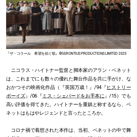
『ザ・コラール 希望を紡ぐ歌』©GERONTIUS PRODUCTIONS LIMITED 2025
ニコラス・ハイトナー監督と脚本家のアラン・ベネット
は、これまでにも数々の優れた舞台作品を共に手がけ、な
おかつその映画化作品（『英国万歳！』/94『
ヒストリー
ボーイズ
』/06『
ミス・シェパードをお手本に
』/15）でも
高い評価を得てきた。ハイトナーを重鎮と称するなら、ベ
ネットはもはやレジェンドと言ったところか。
コロナ禍で着想された本作は、当初、ベネットの中で舞