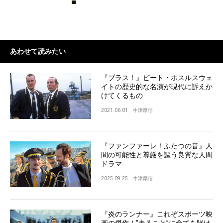
あわせて読みたい
『ブラス！』ピート・ポスルスウェ
イトの歴史的な名演が現代に訴えか
けてくるもの
2021.06.01
牛津厚信
『ファンファーレ！ふたつの音』人
間の可能性と尊厳を謳う良質な人間
ドラマ
2025.09.25
牛津厚信
『炎のランナー』これぞスポーツ映