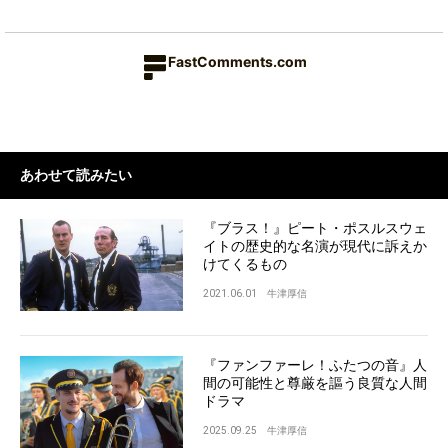
FastComments.com
あわせて読みたい
『ブラス！』ピート・ポスルスウェ
イトの歴史的な名演が現代に訴えか
けてくるもの
2021.06.01
牛津厚信
『ファンファーレ！ふたつの音』人
間の可能性と尊厳を謳う良質な人間
ドラマ
2025.09.25
牛津厚信