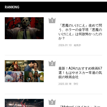
RANKING
『悪魔のいけにえ』改めて問
う、ホラーの金字塔『悪魔の
いけにえ』は何故怖かったの
か？
2026.01.10
相馬学
最新！A24のおすすめ映画67
選！もはやオスカー常連の気
鋭の映画会社
2025.03.18
SYO