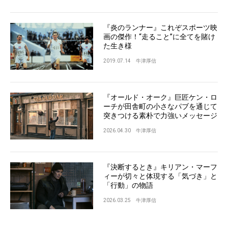
『炎のランナー』これぞスポーツ映
画の傑作！“走ること”に全てを賭け
た生き様
2019.07.14
牛津厚信
『オールド・オーク』巨匠ケン・ロ
ーチが田舎町の小さなパブを通じて
突きつける素朴で力強いメッセージ
2026.04.30
牛津厚信
『決断するとき』キリアン・マーフ
ィーが切々と体現する「気づき」と
「行動」の物語
2026.03.25
牛津厚信