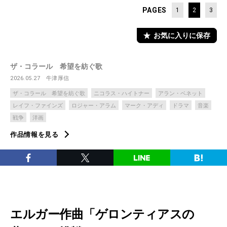
PAGES
1
2
3
お気に入りに保存
ザ・コラール 希望を紡ぐ歌
2026.05.27
牛津厚信
ザ・コラール 希望を紡ぐ歌
ニコラス・ハイトナー
アラン・ベネット
レイフ・ファインズ
ロジャー・アラム
マーク・アディ
ドラマ
音楽
戦争
洋画
作品情報を見る
エルガー作曲「ゲロンティアスの