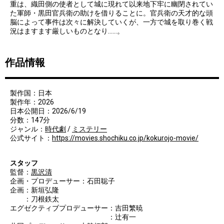
重は、織田側の使者として城に現れて以来地下牢に幽閉されてい
た軍師・黒田官兵衛の助けを借りることに。官兵衛の天才的な頭
脳によって事件は次々に解決していくが、一方で城を取り巻く戦
況はますます厳しいものとなり……。
作品情報
製作国：日本
製作年：2026
日本公開日：2026/6/19
分数：147分
ジャンル：
時代劇
/
ミステリー
公式サイト：
https://movies.shochiku.co.jp/kokurojo-movie/
スタッフ
監督：
黒沢清
企画・プロデューサー：石田聡子
企画：新垣弘隆
：刀根鉄太
エグゼクティブプロデューサー：吉田繁暁
：辻有一