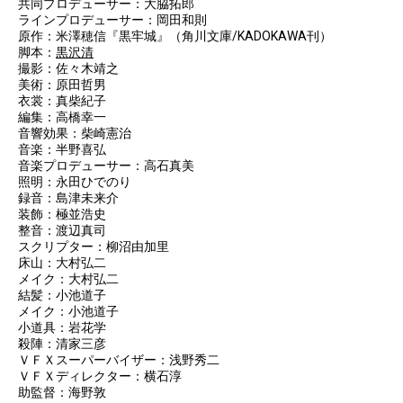
共同プロデューサー：大脇拓郎
ラインプロデューサー：岡田和則
原作：米澤穂信『黒牢城』（角川文庫/KADOKAWA刊）
脚本：
黒沢清
撮影：佐々木靖之
美術：原田哲男
衣裳：真柴紀子
編集：高橋幸一
音響効果：柴崎憲治
音楽：半野喜弘
音楽プロデューサー：高石真美
照明：永田ひでのり
録音：島津未来介
装飾：極並浩史
整音：渡辺真司
スクリプター：柳沼由加里
床山：大村弘二
メイク：大村弘二
結髪：小池道子
メイク：小池道子
小道具：岩花学
殺陣：清家三彦
ＶＦＸスーパーバイザー：浅野秀二
ＶＦＸディレクター：横石淳
助監督：海野敦