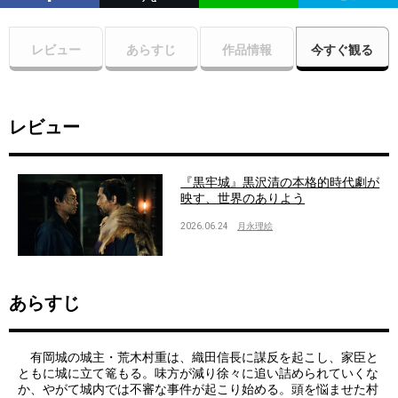
レビュー
あらすじ
作品情報
今すぐ観る
レビュー
『黒牢城』黒沢清の本格的時代劇が
映す、世界のありよう
2026.06.24
月永理絵
あらすじ
有岡城の城主・荒木村重は、織田信長に謀反を起こし、家臣と
ともに城に立て篭もる。味方が減り徐々に追い詰められていくな
か、やがて城内では不審な事件が起こり始める。頭を悩ませた村