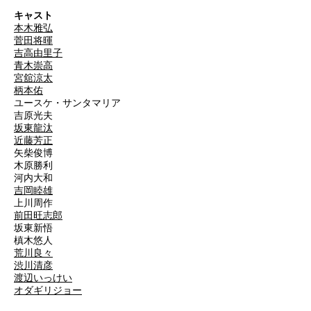
キャスト
本木雅弘
菅田将暉
吉高由里子
青木崇高
宮舘涼太
柄本佑
ユースケ・サンタマリア
吉原光夫
坂東龍汰
近藤芳正
矢柴俊博
木原勝利
河内大和
吉岡睦雄
上川周作
前田旺志郎
坂東新悟
槙木悠人
荒川良々
渋川清彦
渡辺いっけい
オダギリジョー