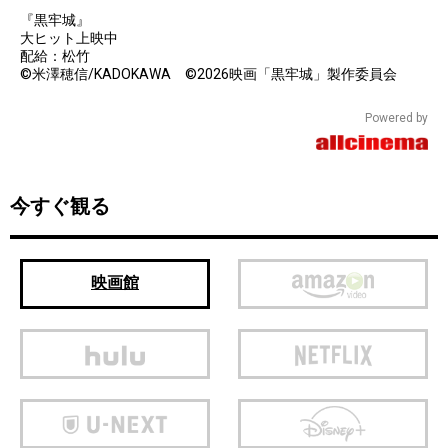
『黒牢城』
大ヒット上映中
配給：松竹
©米澤穂信/KADOKAWA ©2026映画「黒牢城」製作委員会
Powered by
今すぐ観る
映画館