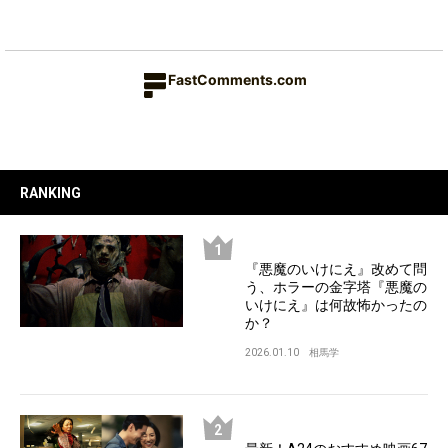
FastComments.com
RANKING
『悪魔のいけにえ』改めて問
う、ホラーの金字塔『悪魔の
いけにえ』は何故怖かったの
か？
2026.01.10
相馬学