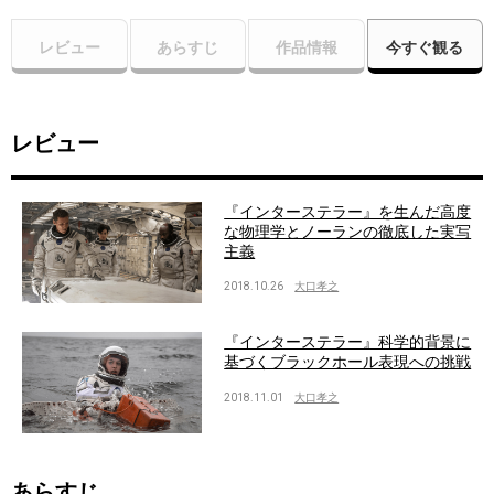
レビュー
あらすじ
作品情報
今すぐ観る
レビュー
『インターステラー』を生んだ高度
な物理学とノーランの徹底した実写
主義
2018.10.26
大口孝之
『インターステラー』科学的背景に
基づくブラックホール表現への挑戦
2018.11.01
大口孝之
あらすじ