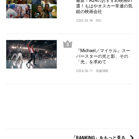
最新！A24のおすすめ映画67
選！もはやオスカー常連の気
鋭の映画会社
2025.03.18
SYO
『Michael／マイケル』スー
パースターの光と影、その
「光」を求めて
2026.06.11
斉藤博昭
「RANKING」をもっと見る