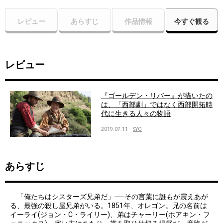
レビュー
あらすじ
作品情報
今すぐ観る
レビュー
『ゴールデン・リバー』が描いたの
は、「西部劇」ではなく西部開拓時
代に生きる人々の物語
2019.07.11
SYO
あらすじ
「俺たちはシスターズ兄弟だ」──その言葉に誰もが震えあが
る、最強の殺し屋兄弟がいる。1851年、オレゴン。兄の名前は
イーライ(ジョン・C・ライリー)、弟はチャーリー(ホアキン・フ