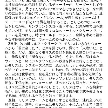
ェニックス)、雇い主はあたり一帯を取り仕切る提督だ。度胸が
あり提督からの信頼も得ているチャーリーが、リーダーとして仕
事を仕切り、兄はそんな弟のワガママをぼやきながらも、身の回
りの世話を引き受けていた。彼らに与えられた新たな仕事は、連
絡係のモリス(ジェイク・ギレンホール)が捜し出すウォーム(リ
ズ・アーメッド)という男を始末すること。とりとめのないバカ
話をしながら、サンフランシスコへ南下する。兄弟が馬で山を越
えていた頃、モリスは南へ数キロ先のマートル・クリークで、ウ
ォームを見つける。時はゴールド・ラッシュ、金脈を求めて群れ
をなす採掘者の中に、ウォームの姿もあったのだ。
2日後、次の町ウルフ・クリークで、モリスはいきなりウォー
ムから「前に会った？」と声を掛けられ、慌てて「人違いだ」と
答える。だが、屈託なくモリスの笑顔を褒める人懐こいウォーム
に、作戦を変えて昼食をおごると誘う。うまい具合に話は進み、
ウォームと一緒にジャクソンビルへ砂金を採りに行くことになっ
たモリスは、シスターズ兄弟に「急がれたし」と手紙を残す。旅
の途中でウォームはモリスに、にわかに信じがたい話を打ち明け
る。自分は化学者で、金を見分ける“予言者の薬”を作る化学式を
発見したというのだ。だが、ジャクソンビルに到着し、モリスの
動きに不信を抱いたウォームが、彼のカバンを探ったことから、
モリスの正体と目的がバレてしまう。モリスはウォームを拘束す
るが、雇い主の目的は化学式を奪うことで彼が化学式を教えるま
で兄弟に拷問されるだろうと知って動揺する。
翌朝、モリスはウォームと逃げ出すことを選び、連れ立って出
発する二人。道中、ウォームはモリスに、手に入れた金で「野蛮