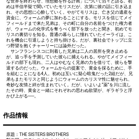
な世界を終わらせ、理想郷を作る計画」について滔々と語る。初
めは半信半疑で聞いていたモリスだが、次第に彼の話に引き込ま
れ、その思想に心酔していく。やがてモリスは、亡き父の遺産を
資金に、ウォームの夢に加わることにする。モリスを信じてメイ
フィールドまで来た兄弟は、その町に自分の名前をつけた権力者
が、ウォームの化学式を奪うべく部下を放ったと聞き、初めてモ
リスの裏切りを知る。普通の暮らしに憧れていたイーライは、こ
れを機会に引退しようと持ち掛ける。だが、裏社会でトップに立
つ野望を抱くチャーリーには論外だった。
サンフランシスコに到着した兄弟は二人の居所を突き止める
が、追っ手を予測していた彼らに捕えられる。やがてメイフィー
ルドの部下も現れ、二人はやむなく兄弟の力を借りて、彼らを撃
退するのだった。ウォームからの提案で、黄金を採るために、手
を組むことになる4人。初めは互いに疑心暗鬼だった2組だが、兄
弟もまたモリスと同じようにウォームのカリスマ性に魅せられ、
奇妙な友情と絆が生まれていく。だが、いよいよ“薬”を川に流し
たその時、黄金と一緒にそれぞれの思わぬ欲望が、ギラギラと浮
かび上がる──。
作品情報
原題：THE SISTERS BROTHERS