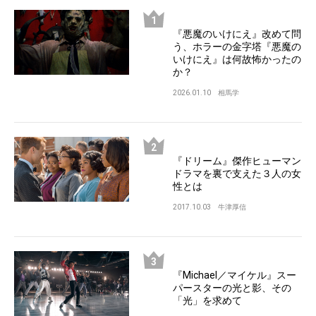
『悪魔のいけにえ』改めて問
う、ホラーの金字塔『悪魔の
いけにえ』は何故怖かったの
か？
2026.01.10
相馬学
『ドリーム』傑作ヒューマン
ドラマを裏で支えた３人の女
性とは
2017.10.03
牛津厚信
『Michael／マイケル』スー
パースターの光と影、その
「光」を求めて