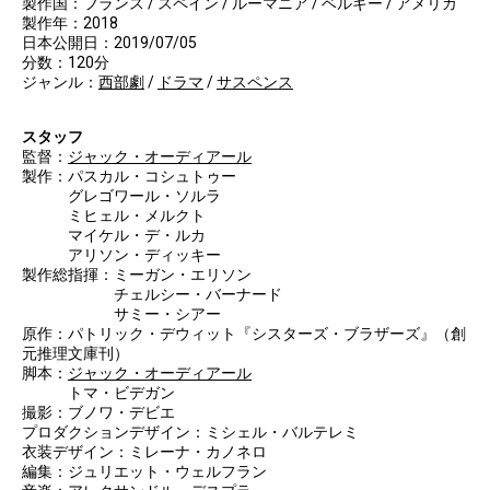
製作国：フランス / スペイン / ルーマニア / ベルギー / アメリカ
製作年：2018
日本公開日：2019/07/05
分数：120分
ジャンル：
西部劇
/
ドラマ
/
サスペンス
スタッフ
監督：
ジャック・オーディアール
製作：パスカル・コシュトゥー
グレゴワール・ソルラ
ミヒェル・メルクト
マイケル・デ・ルカ
アリソン・ディッキー
製作総指揮：ミーガン・エリソン
チェルシー・バーナード
サミー・シアー
原作：パトリック・デウィット『シスターズ・ブラザーズ』（創
元推理文庫刊）
脚本：
ジャック・オーディアール
トマ・ビデガン
撮影：ブノワ・デビエ
プロダクションデザイン：ミシェル・バルテレミ
衣装デザイン：ミレーナ・カノネロ
編集：ジュリエット・ウェルフラン