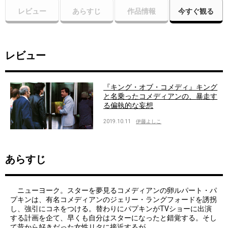
レビュー
あらすじ
作品情報
今すぐ観る
レビュー
『キング・オブ・コメディ』キング
と名乗ったコメディアンの、暴走す
る偏執的な妄想
2019.10.11
伊藤よしこ
あらすじ
ニューヨーク。スターを夢見るコメディアンの卵ルパート・パ
プキンは、有名コメディアンのジェリー・ラングフォードを誘拐
し、強引にコネをつける。替わりにパプキンがTVショーに出演
する計画を企て、早くも自分はスターになったと錯覚する。そし
て昔から好きだった女性リタに接近するが……。