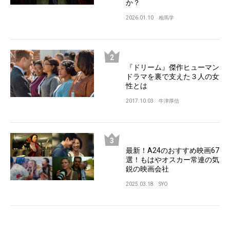
か？
2026.01.10
相馬学
『ドリーム』傑作ヒューマン
ドラマを裏で支えた３人の女
性とは
2017.10.03
牛津厚信
最新！A24のおすすめ映画67
選！もはやオスカー常連の気
鋭の映画会社
2025.03.18
SYO