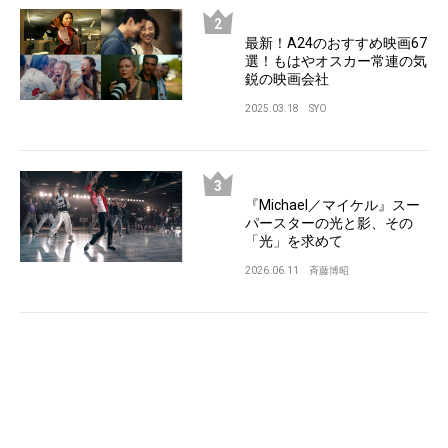
最新！A24のおすすめ映画67
選！もはやオスカー常連の気
鋭の映画会社
2025.03.18
SYO
『Michael／マイケル』スー
パースターの光と影、その
「光」を求めて
2026.06.11
斉藤博昭