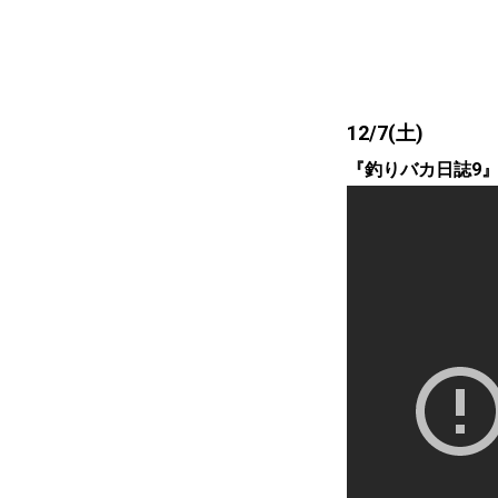
12/7(土)
『釣りバカ日誌9』12/