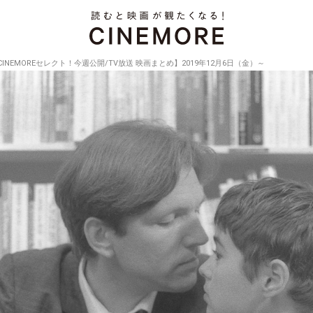
CINEMOREセレクト！今週公開/TV放送 映画まとめ】2019年12月6日（金）～