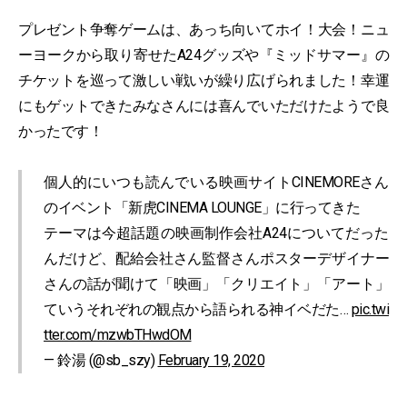
プレゼント争奪ゲームは、あっち向いてホイ！大会！ニュ
ーヨークから取り寄せたA24グッズや『ミッドサマー』の
チケットを巡って激しい戦いが繰り広げられました！幸運
にもゲットできたみなさんには喜んでいただけたようで良
かったです！
個人的にいつも読んでいる映画サイトCINEMOREさん
のイベント「新虎CINEMA LOUNGE」に行ってきた
テーマは今超話題の映画制作会社A24についてだった
んだけど、配給会社さん監督さんポスターデザイナー
さんの話が聞けて「映画」「クリエイト」「アート」
ていうそれぞれの観点から語られる神イベだた…
pic.twi
tter.com/mzwbTHwdOM
— 鈴湯 (@sb_szy)
February 19, 2020