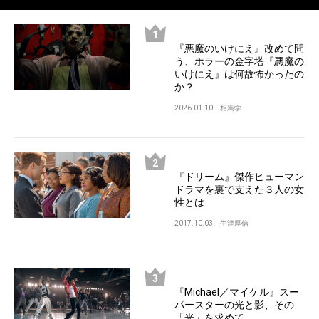
『悪魔のいけにえ』改めて問
う、ホラーの金字塔『悪魔の
いけにえ』は何故怖かったの
か？
2026.01.10
相馬学
『ドリーム』傑作ヒューマン
ドラマを裏で支えた３人の女
性とは
2017.10.03
牛津厚信
『Michael／マイケル』スー
パースターの光と影、その
「光」を求めて