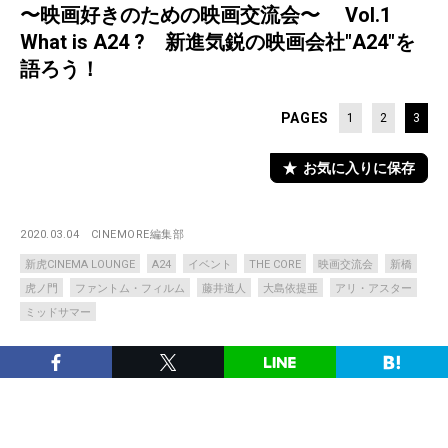
〜映画好きのための映画交流会〜 Vol.1
What is A24 ? 新進気鋭の映画会社"A24"を
語ろう！
PAGES
1
2
3
お気に入りに保存
2020.03.04
CINEMORE編集部
新虎CINEMA LOUNGE
A24
イベント
THE CORE
映画交流会
新橋
虎ノ門
ファントム・フィルム
藤井道人
大島依提亜
アリ・アスター
ミッドサマー