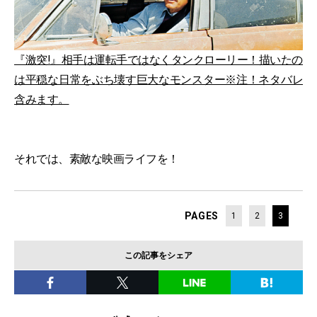
『激突!』相手は運転手ではなくタンクローリー！描いたの
は平穏な日常をぶち壊す巨大なモンスター※注！ネタバレ
含みます。
それでは、素敵な映画ライフを！
PAGES
1
2
3
この記事をシェア