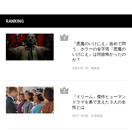
RANKING
『悪魔のいけにえ』改めて問
う、ホラーの金字塔『悪魔の
いけにえ』は何故怖かったの
か？
2026.01.10
相馬学
『ドリーム』傑作ヒューマン
ドラマを裏で支えた３人の女
性とは
2017.10.03
牛津厚信