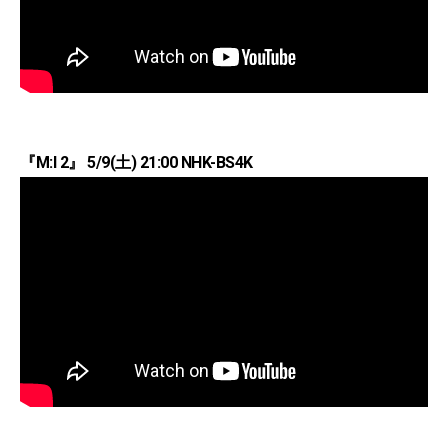
『M:I 2』 5/9(土) 21:00 NHK-BS4K