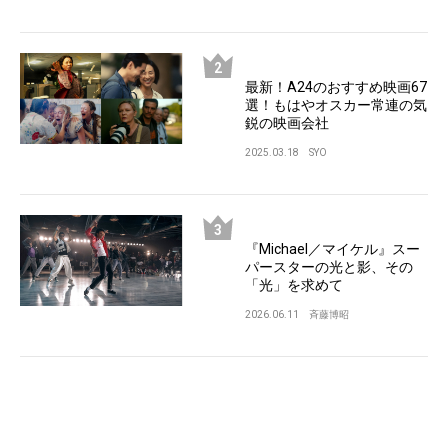
最新！A24のおすすめ映画67
選！もはやオスカー常連の気
鋭の映画会社
2025.03.18
SYO
『Michael／マイケル』スー
パースターの光と影、その
「光」を求めて
2026.06.11
斉藤博昭