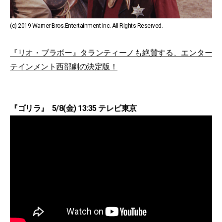
(c) 2019 Warner Bros.Entertainment Inc. All Rights Reserved.
『リオ・ブラボー』タランティーノも絶賛する、エンター
テインメント西部劇の決定版！
『ゴリラ』 5/8(金) 13:35 テレビ東京