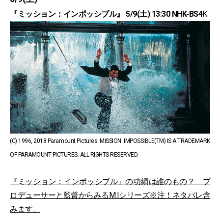
『ミッション：インポッシブル』 5/9(土) 13:30 NHK-BS4
K
(C) 1996, 2018 Paramount Pictures. MISSION: IMPOSSIBLE(TM) IS A TRADEMARK
OF PARAMOUNT PICTURES. ALL RIGHTS RESERVED.
『ミッション：インポッシブル』の功績は誰のもの？ プ
ロデューサーと監督からみるM:Iシリーズ※注！ネタバレ含
みます。