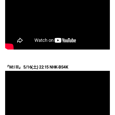
『M:I Ⅲ』 5/16(土) 22:15 NHK-BS4K