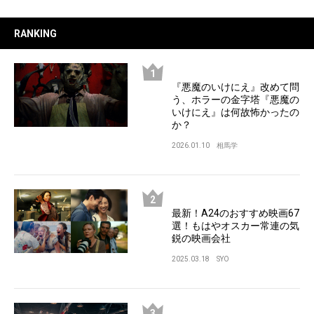
RANKING
『悪魔のいけにえ』改めて問
う、ホラーの金字塔『悪魔の
いけにえ』は何故怖かったの
か？
2026.01.10
相馬学
最新！A24のおすすめ映画67
選！もはやオスカー常連の気
鋭の映画会社
2025.03.18
SYO