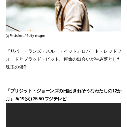
(c)Photofest / Getty Images
『リバー・ランズ・スルー・イット』ロバート・レッドフ
ォードとブラッド・ピット、運命の出会いが生み落とした
珠玉の傑作
『ブリジット・ジョーンズの日記 きれそうなわたしの12か
月』 5/19(火) 25:50 フジテレビ