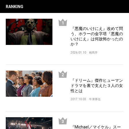
RANKING
『悪魔のいけにえ』改めて問
う、ホラーの金字塔『悪魔の
いけにえ』は何故怖かったの
か？
2026.01.10
相馬学
『ドリーム』傑作ヒューマン
ドラマを裏で支えた３人の女
性とは
2017.10.03
牛津厚信
『Michael／マイケル』スー