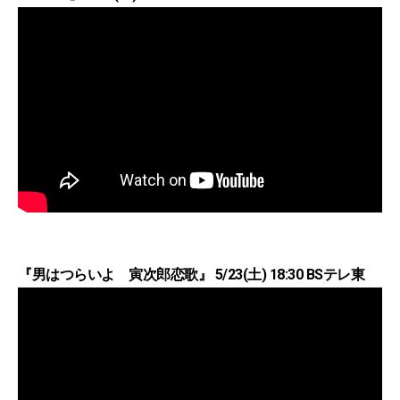
『男はつらいよ 寅次郎恋歌』 5/23(土) 18:30 BSテレ東