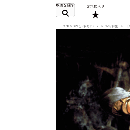
CINEMORE(シネモア)
NEWS/特集
【