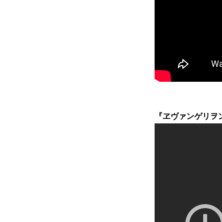
『ヱヴァンゲリヲン新劇