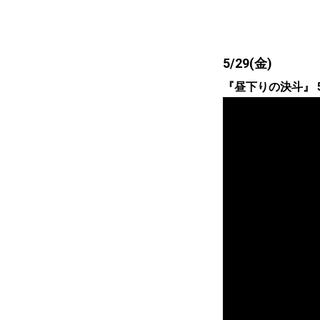
5/29(金)
『昼下りの決斗』 5/