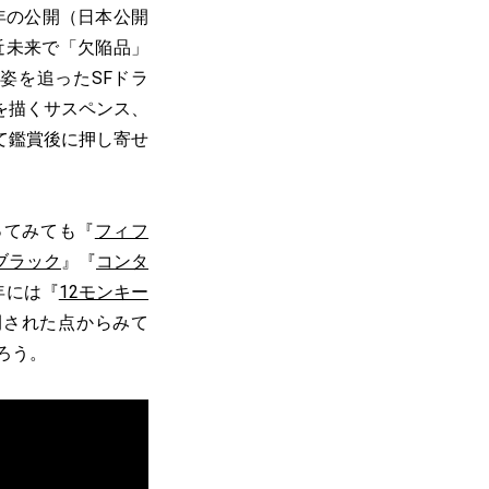
年の公開（日本公開
近未来で「欠陥品」
姿を追ったSFドラ
を描くサスペンス、
て鑑賞後に押し寄せ
ってみても『
フィフ
ブラック
』『
コンタ
年には『
12モンキー
開された点からみて
ろう。