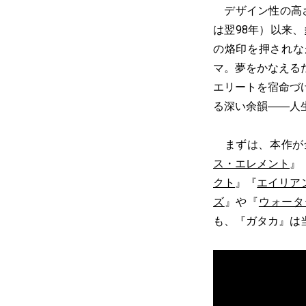
デザイン性の高さ
は翌98年）以来
の烙印を押されな
マ。夢をかなえる
エリートを宿命づ
る深い余韻――人
まずは、本作が全
ス・エレメント
』
クト
』『
エイリア
ズ
』や『
ウォータ
も、『ガタカ』は