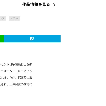
作品情報を見る
ンス
ドラマ
ンセントは宇宙飛行士を夢
ジェローム・モローという
ばれる。だが、探査船の出
見され、正体発覚の窮地に