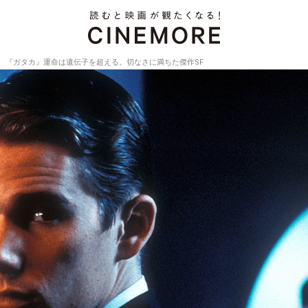
『ガタカ』運命は遺伝子を超える。切なさに満ちた傑作SF