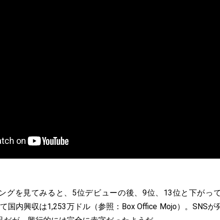
グを見てみると、5位デビューの後、9位、13位と下がっ
て国内興収は1,253万ドル（参照：Box Office Mojo）。S