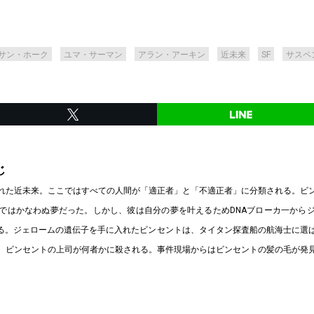
サン・ホーク
ユマ・サーマン
アラン・アーキン
近未来
SF
サスペ
じ
れた近未来。ここではすべての人間が「適正者」と「不適正者」に分類される。ビ
ではかなわぬ夢だった。しかし、彼は自分の夢を叶えるためDNAブローカ一から
取る。ジェロームの遺伝子を手に入れたビンセントは、タイタン探査船の航海士に選
、ビンセントの上司が何者かに殺される。事件現場からはビンセントの髪の毛が発