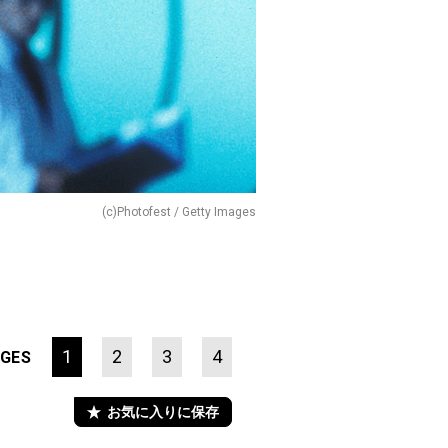
(c)Photofest / Getty Images
1
2
3
4
GES
お気に入りに保存