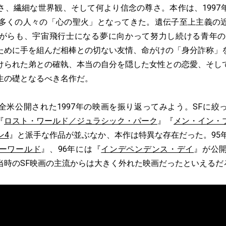
、繊細な世界観、そして何より信念の尊さ。本作は、1997
、多くの人々の「心の聖火」となってきた。遺伝子至上主義の
がらも、宇宙飛行士になる夢に向かって努力し続ける青年の
ために手を組んだ相棒との切ない友情、命がけの「身分詐称」
けられた弟との確執、本当の自分を隠した女性との恋愛、そし
生の礎となるべき名作だ。
米公開された1997年の映画を振り返ってみよう。SFに絞
『
ロスト・ワールド／ジュラシック・パーク
』『
メン・イン・
ン4
』と派手な作品が並ぶなか、本作は特異な存在だった。95
ーワールド
』、96年には『
インデペンデンス・デイ
』が公
当時のSF映画の主流からは大きく外れた映画だったといえるだ