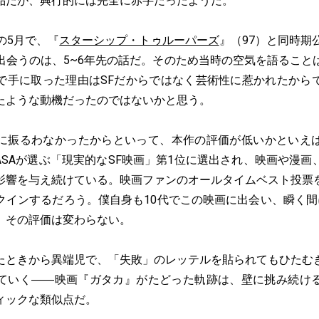
品だが、興行的には完全に赤字だったようだ。
の5月で、『
スターシップ・トゥルーパーズ
』（97）と同時期
出会うのは、5~6年先の話だ。そのため当時の空気を語ること
で手に取った理由はSFだからではなく芸術性に惹かれたから
たような動機だったのではないかと思う。
振るわなかったからといって、本作の評価が低いかといえ
NASAが選ぶ「現実的なSF映画」第1位に選出され、映画や漫
影響を与え続けている。映画ファンのオールタイムベスト投票
クインするだろう。僕自身も10代でこの映画に出会い、瞬く間
、その評価は変わらない。
ときから異端児で、「失敗」のレッテルを貼られてもひたむ
ていく――映画『ガタカ』がたどった軌跡は、壁に挑み続け
ィックな類似点だ。