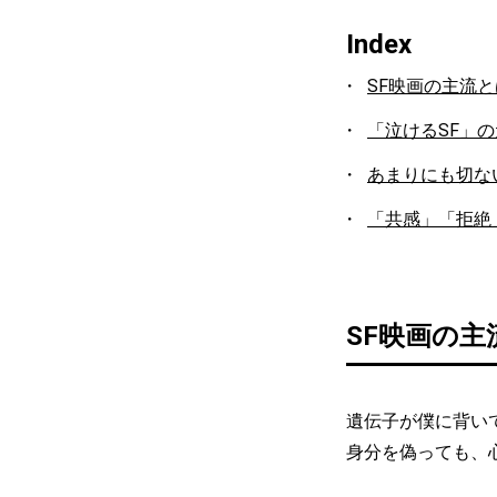
Index
SF映画の主流
「泣けるSF」
あまりにも切な
「共感」「拒絶
SF映画の
遺伝子が僕に背い
身分を偽っても、