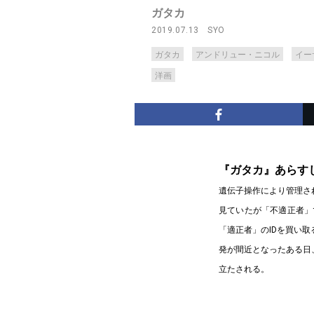
ガタカ
2019.07.13
SYO
ガタカ
アンドリュー・ニコル
イー
洋画
『ガタカ』あらす
遺伝子操作により管理さ
見ていたが「不適正者」
「適正者」のIDを買い
発が間近となったある日
立たされる。