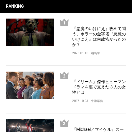
RANKING
『悪魔のいけにえ』改めて問
う、ホラーの金字塔『悪魔の
いけにえ』は何故怖かったの
か？
2026.01.10
相馬学
『ドリーム』傑作ヒューマン
ドラマを裏で支えた３人の女
性とは
2017.10.03
牛津厚信
『Michael／マイケル』スー