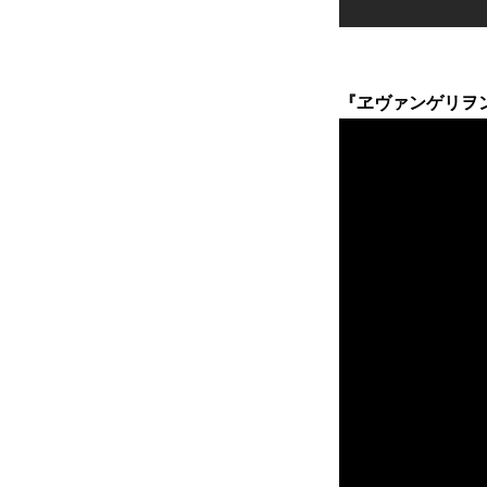
『ヱヴァンゲリヲン新劇