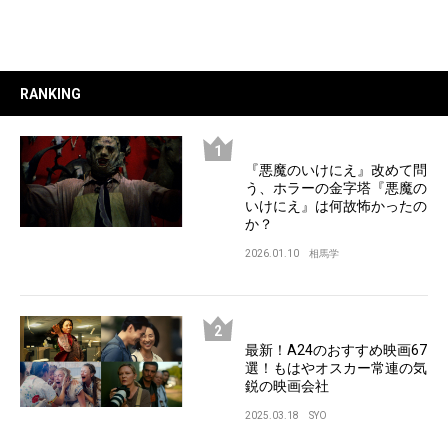
RANKING
『悪魔のいけにえ』改めて問
う、ホラーの金字塔『悪魔の
いけにえ』は何故怖かったの
か？
2026.01.10
相馬学
最新！A24のおすすめ映画67
選！もはやオスカー常連の気
鋭の映画会社
2025.03.18
SYO