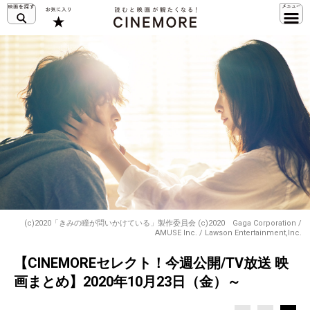
(c)2020「きみの瞳が問いかけている」製作委員会 (c)2020 Gaga Corporation /
AMUSE Inc. / Lawson Entertainment,Inc.
【CINEMOREセレクト！今週公開/TV放送 映
画まとめ】2020年10月23日（金）～