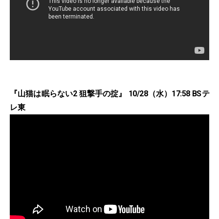
『山猫は眠らない2 狙撃手の掟』 10/28（水）17:58 BSテ
レ東