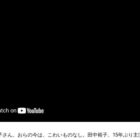
子さん。おらの今は、こわいものなし。田中裕子、15年ぶり主