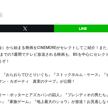
め
日（金）から始まる映画をCINEMOREがセレクトしてご紹介！また
木）までの1週間でテレビ放送される映画も、BSを中心にセレク
うぞ！
、『おらおらでひとりいぐも』『ストックホルム・ケース』『
マン・カポーティ 真実のテープ』が公開！
リー・ポッターとアズカバンの囚人』『プレシディオの男たち
ン』『家族ゲーム』『地上最大のショウ』が放送！お見逃しな