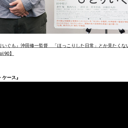
りいぐも』沖田修一監督 「ほっこりした日常」とか見たくない
Vol.90】
・ケース』