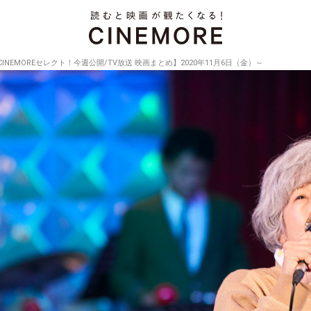
CINEMOREセレクト！今週公開/TV放送 映画まとめ】2020年11月6日（金）～