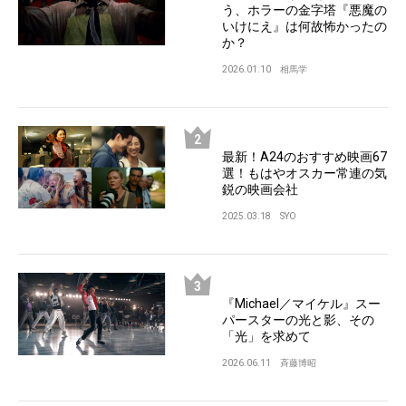
う、ホラーの金字塔『悪魔の
いけにえ』は何故怖かったの
か？
2026.01.10
相馬学
最新！A24のおすすめ映画67
選！もはやオスカー常連の気
鋭の映画会社
2025.03.18
SYO
『Michael／マイケル』スー
パースターの光と影、その
「光」を求めて
2026.06.11
斉藤博昭