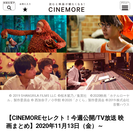
© 2019 SHANGRILA FILMS LLC. ©桜木紫乃／集英社 ©2020映画「ホテルローヤ
ル」製作委員会 © 西加奈子／小学館 ©2020「さくら」製作委員会 ©2019 株式会社
音響ハウス
【CINEMOREセレクト！今週公開/TV放送 映
画まとめ】2020年11月13日（金）～