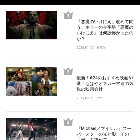
『悪魔のいけにえ』改めて問
う、ホラーの金字塔『悪魔の
いけにえ』は何故怖かったの
か？
2026.01.10
相馬学
最新！A24のおすすめ映画67
選！もはやオスカー常連の気
鋭の映画会社
2025.03.18
SYO
『Michael／マイケル』スー
パースターの光と影、その
「光」を求めて