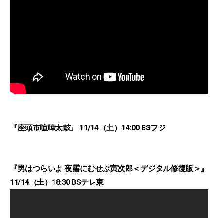
『座頭市喧嘩太鼓』 11/14（土）14:00 BSフジ
『男はつらいよ 夜霧にむせぶ寅次郎＜デジタル修復版＞』
11/14（土）18:30 BSテレ東