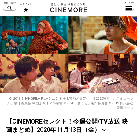
© 2019 SHANGRILA FILMS LLC. ©桜木紫乃／集英社 ©2020映画「ホテルローヤ
ル」製作委員会 © 西加奈子／小学館 ©2020「さくら」製作委員会 ©2019 株式会社
音響ハウス
【CINEMOREセレクト！今週公開/TV放送 映
画まとめ】2020年11月13日（金）～