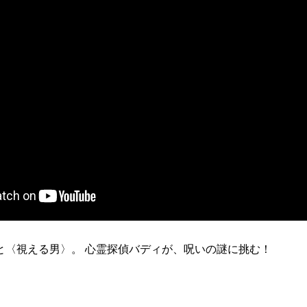
と〈視える男〉。 心霊探偵バディが、呪いの謎に挑む！