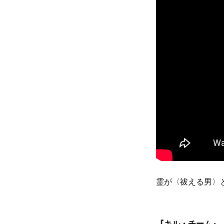
霊が〈祓える男〉
『キル・チーム』