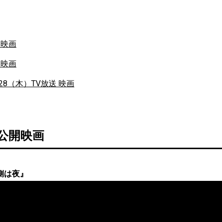
開映画
開映画
/28（木）TV放送 映画
 公開映画
側は夜』