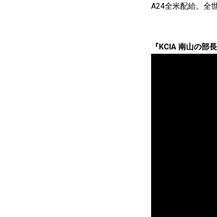
A24全米配給。全
『KCIA 南山の部