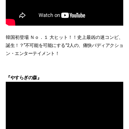
韓国初登場 Ｎｏ．１ 大ヒット！！史上最凶の迷コンビ、
誕生！？“不可能を可能にする”2人の、痛快バディアクショ
ン・エンターテイメント！
『やすらぎの森』