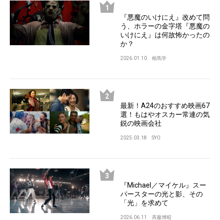
『悪魔のいけにえ』改めて問
う、ホラーの金字塔『悪魔の
いけにえ』は何故怖かったの
か？
2026.01.10
相馬学
最新！A24のおすすめ映画67
選！もはやオスカー常連の気
鋭の映画会社
2025.03.18
SYO
『Michael／マイケル』スー
パースターの光と影、その
「光」を求めて
2026.06.11
斉藤博昭