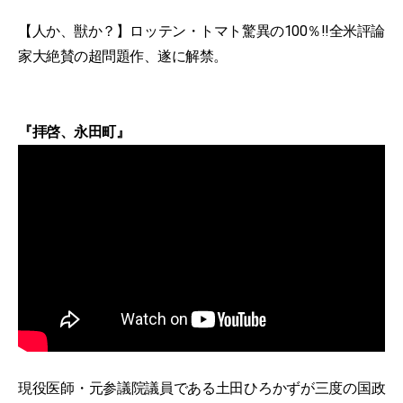
【人か、獣か？】ロッテン・トマト驚異の100％!!全米評論
家大絶賛の超問題作、遂に解禁。
『拝啓、永田町』
現役医師・元参議院議員である土田ひろかずが三度の国政