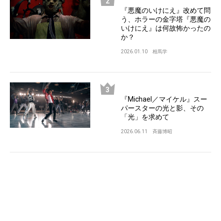
『悪魔のいけにえ』改めて問
う、ホラーの金字塔『悪魔の
いけにえ』は何故怖かったの
か？
2026.01.10
相馬学
『Michael／マイケル』スー
パースターの光と影、その
「光」を求めて
2026.06.11
斉藤博昭