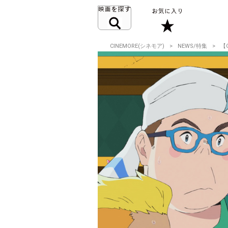
CINEMORE(シネモア)
NEWS/特集
【