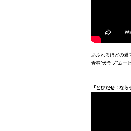
あふれるほどの愛
青春“犬ラブ”ムー
『とびだせ！ならせ！