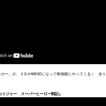
I モルカー」が、３ＤやMX4Dになって映画館にやってくる！ 全
カイジャー スーパーヒーロー戦記』