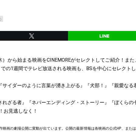
め
日（木）から始まる映画をCINEMOREがセレクトしてご紹介！また
までの1週間でテレビ放送される映画も、BSを中心にセレクト
『サイダーのように言葉が湧き上がる』『犬部！』『親愛なる
されざる者』『ネバーエンディング・ストーリー』『ぼくらの
送！お見逃しなく！
作映画の劇場公開に変動が出ています。公開の最新情報は各映画の公式HP、または