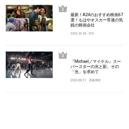
最新！A24のおすすめ映画67
選！もはやオスカー常連の気
鋭の映画会社
2025.03.18
SYO
『Michael／マイケル』スー
パースターの光と影、その
「光」を求めて
2026.06.11
斉藤博昭