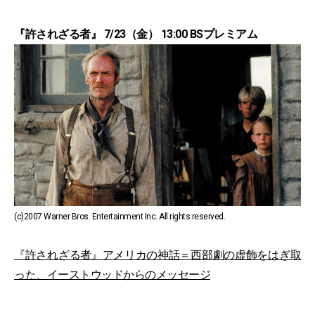
『許されざる者』 7/23（金） 13:00 BSプレミアム
(c)2007 Warner Bros. Entertainment Inc. All rights reserved.
『許されざる者』アメリカの神話＝西部劇の虚飾をはぎ取
った、イーストウッドからのメッセージ