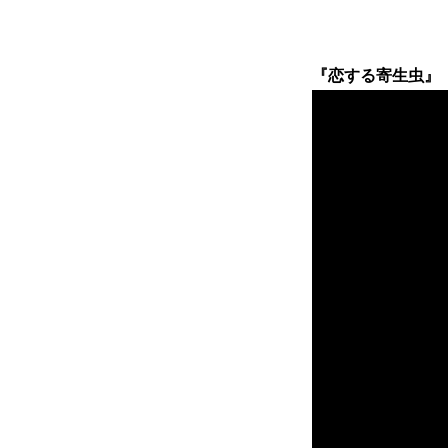
『恋する寄生虫』