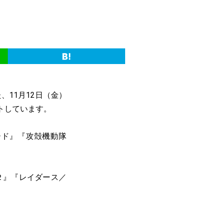
た、11月12日（金）
クトしています。
ード』『攻殻機動隊
２』『レイダース／