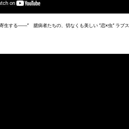
寄生する――” 臆病者たちの、切なくも美しい ”恋×虫” ラブ
』