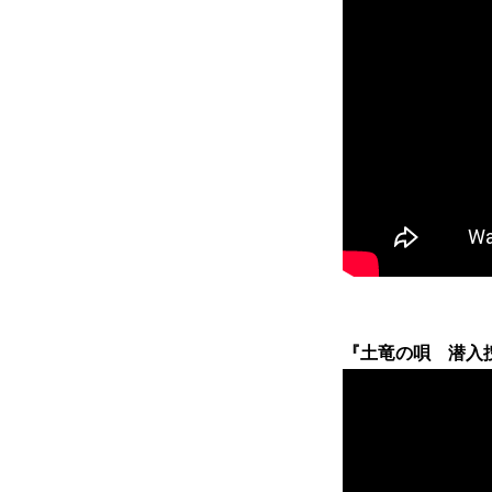
『土竜の唄 潜入捜査