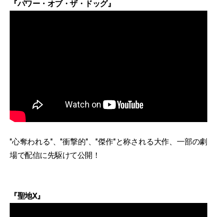
『パワー・オブ・ザ・ドッグ』
"心奪われる"、"衝撃的"、"傑作"と称される大作、一部の劇
場で配信に先駆けて公開！
『聖地X』