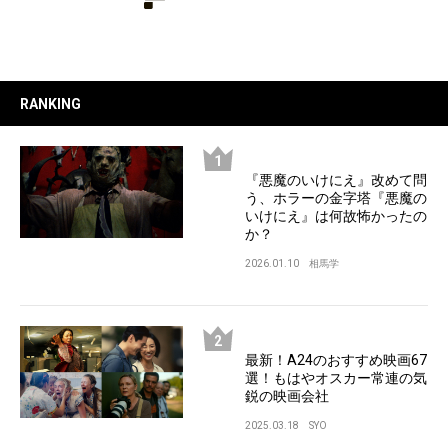
RANKING
『悪魔のいけにえ』改めて問
う、ホラーの金字塔『悪魔の
いけにえ』は何故怖かったの
か？
2026.01.10
相馬学
最新！A24のおすすめ映画67
選！もはやオスカー常連の気
鋭の映画会社
2025.03.18
SYO