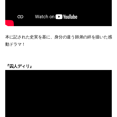
本に記された史実を基に、身分の違う師弟の絆を描いた感
動ドラマ！
『囚人ディリ』