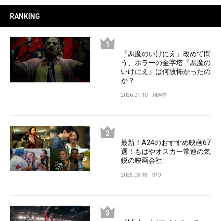
RANKING
『悪魔のいけにえ』改めて問
う、ホラーの金字塔『悪魔の
いけにえ』は何故怖かったの
か？
2026.01.10
相馬学
最新！A24のおすすめ映画67
選！もはやオスカー常連の気
鋭の映画会社
2025.03.18
SYO