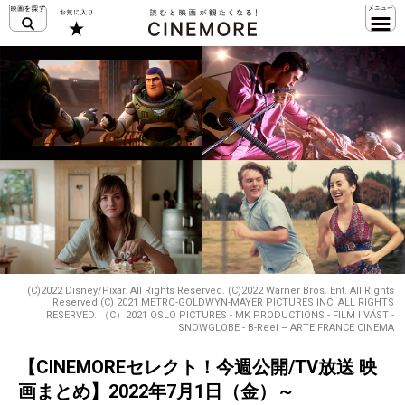
(C)2022 Disney/Pixar. All Rights Reserved. (C)2022 Warner Bros. Ent. All Rights
Reserved (C) 2021 METRO-GOLDWYN-MAYER PICTURES INC. ALL RIGHTS
RESERVED. （C）2021 OSLO PICTURES - MK PRODUCTIONS - FILM I VÄST -
SNOWGLOBE - B-Reel – ARTE FRANCE CINEMA
【CINEMOREセレクト！今週公開/TV放送 映
画まとめ】2022年7月1日（金）～