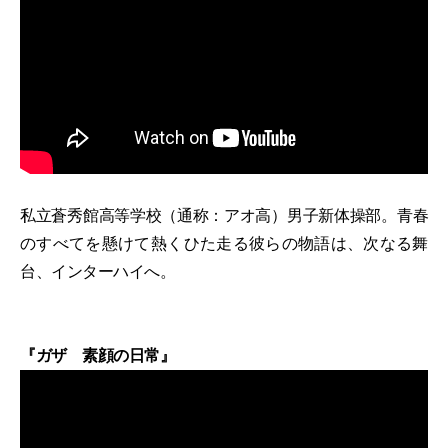
私立蒼秀館高等学校（通称：アオ高）男子新体操部。青春
のすべてを懸けて熱くひた走る彼らの物語は、次なる舞
台、インターハイへ。
『ガザ 素顔の日常』