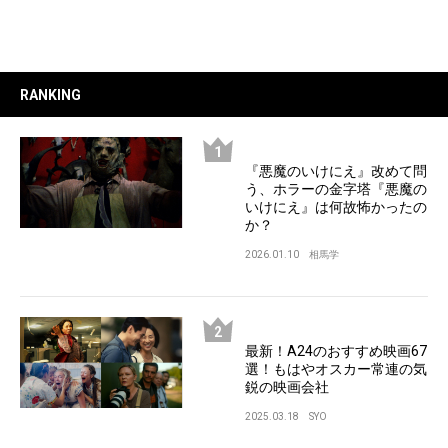
RANKING
『悪魔のいけにえ』改めて問
う、ホラーの金字塔『悪魔の
いけにえ』は何故怖かったの
か？
2026.01.10
相馬学
最新！A24のおすすめ映画67
選！もはやオスカー常連の気
鋭の映画会社
2025.03.18
SYO