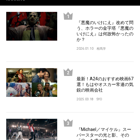
『悪魔のいけにえ』改めて問
う、ホラーの金字塔『悪魔の
いけにえ』は何故怖かったの
か？
2026.01.10
相馬学
最新！A24のおすすめ映画67
選！もはやオスカー常連の気
鋭の映画会社
2025.03.18
SYO
『Michael／マイケル』スー
パースターの光と影、その