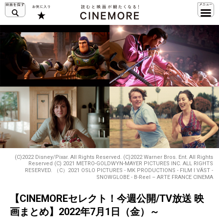
(C)2022 Disney/Pixar. All Rights Reserved. (C)2022 Warner Bros. Ent. All Rights
Reserved (C) 2021 METRO-GOLDWYN-MAYER PICTURES INC. ALL RIGHTS
RESERVED. （C）2021 OSLO PICTURES - MK PRODUCTIONS - FILM I VÄST -
SNOWGLOBE - B-Reel – ARTE FRANCE CINEMA
【CINEMOREセレクト！今週公開/TV放送 映
画まとめ】2022年7月1日（金）～