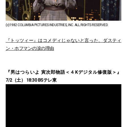
(c)1982 COLUMBIA PICTURES INDUSTRIES, INC. ALL RIGHTS RESERVED.
『トッツィー』はコメディじゃないと言った、ダスティ
ン・ホフマンの涙の理由
『男はつらいよ 寅次郎物語＜４Kデジタル修復版＞』
7/2（土） 18:30 BSテレ東