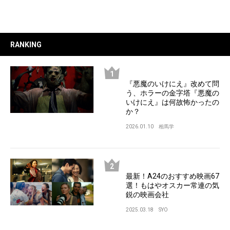
RANKING
『悪魔のいけにえ』改めて問
う、ホラーの金字塔『悪魔の
いけにえ』は何故怖かったの
か？
2026.01.10
相馬学
最新！A24のおすすめ映画67
選！もはやオスカー常連の気
鋭の映画会社
2025.03.18
SYO