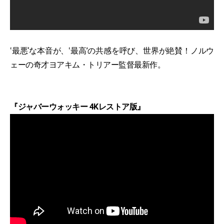
‛最悪‘な本音が、‛最高’の共感を呼び、世界が絶賛！ノルウ
ェーの奇才ヨアキム・トリアー監督最新作。
『ジャバーウォッキー 4Kレストア版』