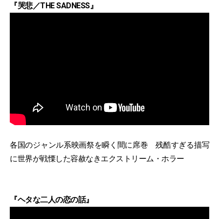
『哭悲／THE SADNESS』
各国のジャンル系映画祭を瞬く間に席巻 残酷すぎる描写
に世界が戦慄した容赦なきエクストリーム・ホラー
『ヘタな二人の恋の話』