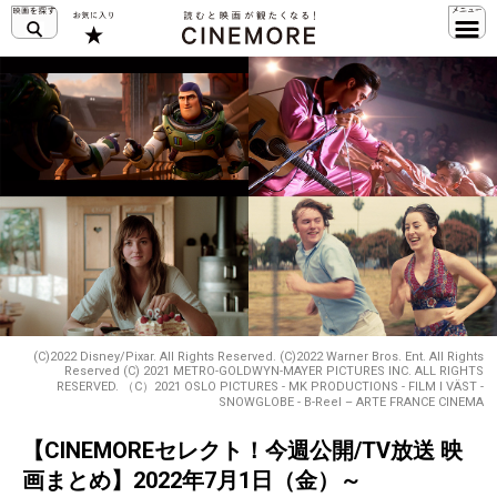
(C)2022 Disney/Pixar. All Rights Reserved. (C)2022 Warner Bros. Ent. All Rights
Reserved (C) 2021 METRO-GOLDWYN-MAYER PICTURES INC. ALL RIGHTS
RESERVED. （C）2021 OSLO PICTURES - MK PRODUCTIONS - FILM I VÄST -
SNOWGLOBE - B-Reel – ARTE FRANCE CINEMA
【CINEMOREセレクト！今週公開/TV放送 映
画まとめ】2022年7月1日（金）～