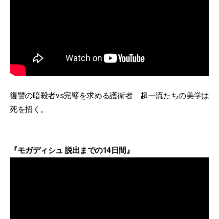
復讐の暗殺者vs完璧を求める護衛者 超一流たちの美学は
死を招く。
『モガディシュ 脱出までの14日間』