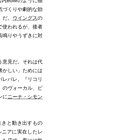
内BGMのように物
気づくりや劇的な効
」だ。
ウイングス
の
で使われるが、後者
高鳴りやうずきに対
う意見だ。それは代
懐かしい」ためには
バレバレ。『リコリ
」のヴォーカル、ピ
ンに
ニーナ・シモン
生きと動き出すもの
ルニアに実在したレ