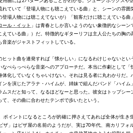
使用曲には2パターンあることがわかる。ジュークボックスや店
流れていて「登場人物にも聴こえている曲」と、シーンの雰囲
の登場人物には聴こえてないが）「観客だけに聴こえている曲
ロール・イット
」は青春としか言いようのない象徴的なシーン
こえている曲」）だ。特徴的なギターリフは主人公たちの胸の
も音楽がジャストフィットしている。
ヒット曲を連発すれば「懐かしい」になるわけじゃないとい
いなぺらっぺらな音楽へのアプローチだ。本当に作劇として「
身体化していなくちゃいけない。それは見る者に丸わかりだ。
インを演じたアラナ・ハイムが、姉妹で組んだバンド「ハイム
ラムスだと知って、なるほどなーと思った。彼女はトップシー
って、その曲に合わせたテンポで歩いたという。
ポイントになるところが的確に押さえてあれば全体が生き
ピザ」はピザ屋の名前のようだが、実は70年代、南カリフォ