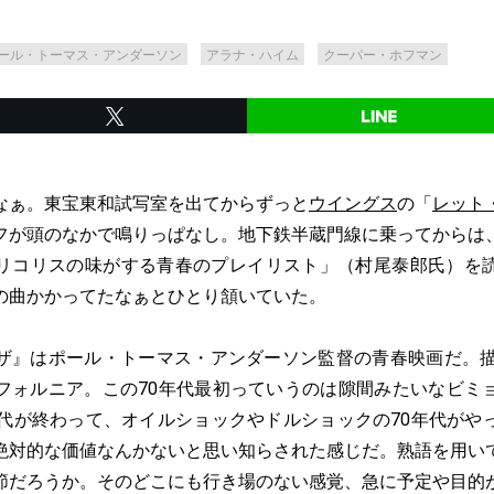
ール・トーマス・アンダーソン
アラナ・ハイム
クーパー・ホフマン
ぁ。東宝東和試写室を出てからずっと
ウイングス
の「
レット
フが頭のなかで鳴りっぱなし。地下鉄半蔵門線に乗ってからは
リコリスの味がする青春のプレイリスト」（村尾泰郎氏）を
の曲かかってたなぁとひとり頷いていた。
』はポール・トーマス・アンダーソン監督の青春映画だ。描
フォルニア。この70年代最初っていうのは隙間みたいなビミ
年代が終わって、オイルショックやドルショックの70年代がや
絶対的な価値なんかないと思い知らされた感じだ。熟語を用い
節だろうか。そのどこにも行き場のない感覚、急に予定や目的