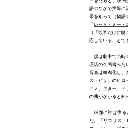
トを見ると、映画
語のなかで実際に
果を狙って（物語
「
レット・ミー・
（「観客だけに聴
応している。とて
僕は劇中で当時の
理店の企画書みた
音楽は血肉化し、
ス・ピザ』のヒロ
アノ、ギター、ド
の曲がかかると知
細部に神は宿る。
だ。「リコリス・