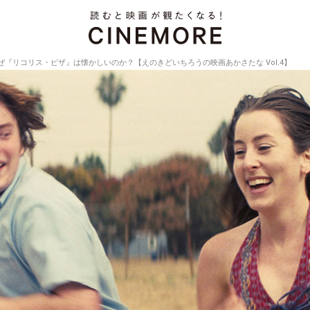
ぜ『リコリス・ピザ』は懐かしいのか？【えのきどいちろうの映画あかさたな Vol.4】