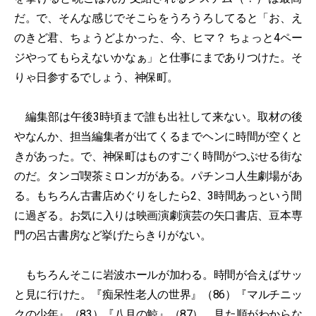
だ。で、そんな感じでそこらをうろうろしてると「お、え
のきど君、ちょうどよかった、今、ヒマ？ ちょっと4ペー
ジやってもらえないかなぁ」と仕事にまでありつけた。そ
りゃ日参するでしょう、神保町。
編集部は午後3時頃まで誰も出社して来ない。取材の後
やなんか、担当編集者が出てくるまでヘンに時間が空くと
きがあった。で、神保町はものすごく時間がつぶせる街な
のだ。タンゴ喫茶ミロンガがある。パチンコ人生劇場があ
る。もちろん古書店めぐりをしたら2、3時間あっという間
に過ぎる。お気に入りは映画演劇演芸の矢口書店、豆本専
門の呂古書房など挙げたらきりがない。
もちろんそこに岩波ホールが加わる。時間が合えばサッ
と見に行けた。『痴呆性老人の世界』（86）『マルチニッ
クの少年』（83）『
八月の鯨
』（87）、見た順がわからな