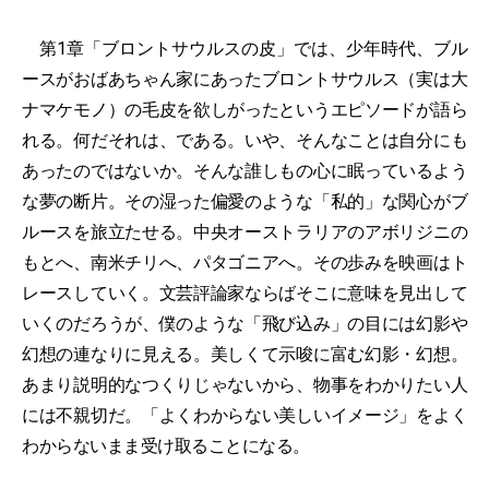
第1章「ブロントサウルスの皮」では、少年時代、ブル
ースがおばあちゃん家にあったブロントサウルス（実は大
ナマケモノ）の毛皮を欲しがったというエピソードが語ら
れる。何だそれは、である。いや、そんなことは自分にも
あったのではないか。そんな誰しもの心に眠っているよう
な夢の断片。その湿った偏愛のような「私的」な関心がブ
ルースを旅立たせる。中央オーストラリアのアボリジニの
もとへ、南米チリへ、パタゴニアへ。その歩みを映画はト
レースしていく。文芸評論家ならばそこに意味を見出して
いくのだろうが、僕のような「飛び込み」の目には幻影や
幻想の連なりに見える。美しくて示唆に富む幻影・幻想。
あまり説明的なつくりじゃないから、物事をわかりたい人
には不親切だ。「よくわからない美しいイメージ」をよく
わからないまま受け取ることになる。