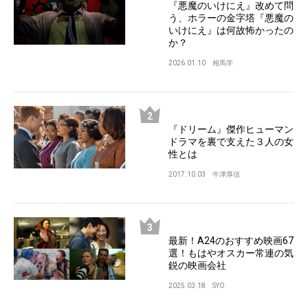
『悪魔のいけにえ』改めて問
う、ホラーの金字塔『悪魔の
いけにえ』は何故怖かったの
か？
2026.01.10
相馬学
『ドリーム』傑作ヒューマン
ドラマを裏で支えた３人の女
性とは
2017.10.03
牛津厚信
最新！A24のおすすめ映画67
選！もはやオスカー常連の気
鋭の映画会社
2025.03.18
SYO