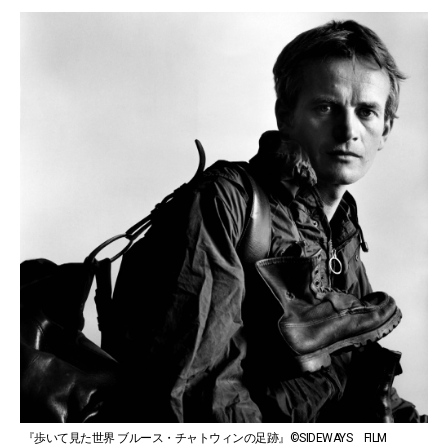
『歩いて見た世界 ブルース・チャトウィンの足跡』©️SIDEWAYS FILM