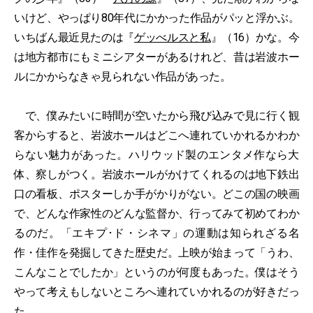
いけど、やっぱり80年代にかかった作品がパッと浮かぶ。
いちばん最近見たのは『
ゲッべルスと私
』（16）かな。今
は地方都市にもミニシアターがあるけれど、昔は岩波ホー
ルにかからなきゃ見られない作品があった。
で、僕みたいに時間が空いたから飛び込みで見に行く観
客からすると、岩波ホールはどこへ連れていかれるかわか
らない魅力があった。ハリウッド製のエンタメ作なら大
体、察しがつく。岩波ホールがかけてくれるのは地下鉄出
口の看板、ポスターしか手がかりがない。どこの国の映画
で、どんな作家性のどんな監督か、行ってみて初めてわか
るのだ。「エキプ･ド・シネマ」の運動は知られざる名
作・佳作を発掘してきた歴史だ。上映が始まって「うわ、
こんなことでしたか」というのが何度もあった。僕はそう
やって考えもしないところへ連れていかれるのが好きだっ
た。