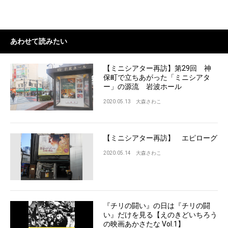
あわせて読みたい
【ミニシアター再訪】第29回 神
保町で立ちあがった「ミニシアタ
ー」の源流 岩波ホール
2020.05.13
大森さわこ
【ミニシアター再訪】 エピローグ
2020.05.14
大森さわこ
『チリの闘い』の日は『チリの闘
い』だけを見る【えのきどいちろう
の映画あかさたな Vol.1】