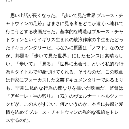
思い出話が長くなった。『歩いて見た世界 ブルース・チ
ャトウィンの足跡』はまさに見る者をどこか遠くへ連れて
行こうとする映画だった。基本的な構造はブルース・チャ
トウィンというイギリス生まれの放浪作家の半生をたどっ
たドキュメンタリーだ。ちなみに原題は「ノマド」なのだ
が、邦題を「歩いて見た世界」にしたセンスは素晴らし
い。「歩いて」「見る」「世界に出会う」という私的な行
為をタイトルで印象づけてくれる。そうなのだ、この映画
は作家にフォーカスした文芸ドキュメンタリーであるより
も、非常に私的な行為の連なりを描いた映画だ。監督は
『
アギーレ・神の怒り
』（72）のヴェルナー・ヘルツォー
クだが、この人がすごい。何というのか、本当に共感と愛
情を込めてブルース・チャトウィンの私的な視線をトレー
スするのだ。