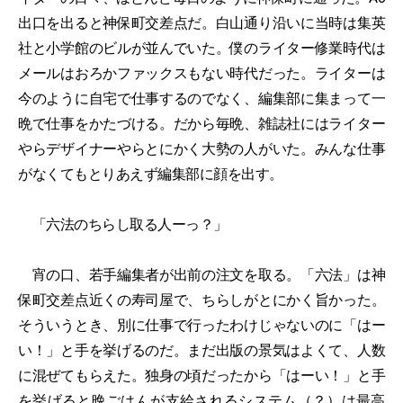
出口を出ると神保町交差点だ。白山通り沿いに当時は集英
社と小学館のビルが並んでいた。僕のライター修業時代は
メールはおろかファックスもない時代だった。ライターは
今のように自宅で仕事するのでなく、編集部に集まって一
晩で仕事をかたづける。だから毎晩、雑誌社にはライター
やらデザイナーやらとにかく大勢の人がいた。みんな仕事
がなくてもとりあえず編集部に顔を出す。
「六法のちらし取る人ーっ？」
宵の口、若手編集者が出前の注文を取る。「六法」は神
保町交差点近くの寿司屋で、ちらしがとにかく旨かった。
そういうとき、別に仕事で行ったわけじゃないのに「はー
い！」と手を挙げるのだ。まだ出版の景気はよくて、人数
に混ぜてもらえた。独身の頃だったから「はーい！」と手
を挙げると晩ごはんが支給されるシステム（？）は最高