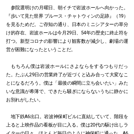
参院選明けの月曜日、朝イチで岩波ホールへ向かった。
『歩いて見た世界 ブルース・チャトウィンの足跡』（19）
を見るためだ。ご存知の通り、日本のミニシアターの草分
け的存在、岩波ホールは今月29日、54年の歴史に終止符を
打つ。新型コロナの影響により観客数が減少し、劇場の運
営が困難になったということだ。
もちろん僕は岩波ホールにさよならをするつもりだっ
た。たぶん29日の営業終了が近づくと込み合って大変なこ
とになるだろう。僕は「最後の瞬間に立ち会いたい」みた
いな意識が希薄で、できたら騒ぎにならないうちに静かに
お別れがしたい。
地下鉄A6出口。岩波神保町ビルに直結していて、階段を
上ると上映作品の看板が目に入る。僕は20代の駆け出しラ
イターの日々、ほとんど毎日のように神保町に通った。A6