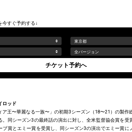
を今すぐ予約する↓
イロッド
ィア王〜華麗なる一族〜」の初期3シーズン（18〜21）の製作
る。同シーズン3の最終話の演出に対し、全米監督協会賞を受
ーブ賞とエミー賞を受賞し、同シーズン3の演出でエミー賞に