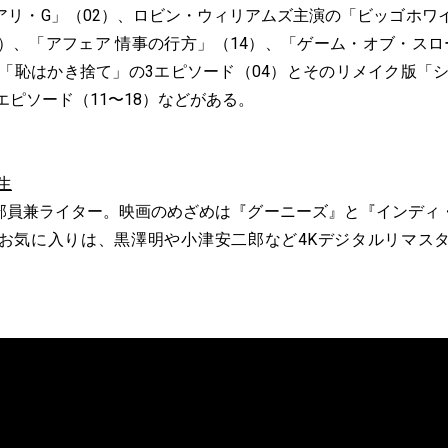
アリ・G」（02）、ロビン・ウィリアムズ主演の「ビッゴホワイ
1）、「アフェア 情事の行方」（14）、「ゲーム・オブ・スロ
、「恥はかき捨て」の3エピソード（04）とそのリメイク版「
エピソード（11〜18）などがある。
生
編集部員兼ライター。映画のめざめは『グーニーズ』と『インデ
お気に入りは、黒澤明や小津安二郎など4Kデジタルリマス