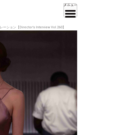
ctor’s Interview Vol.260】