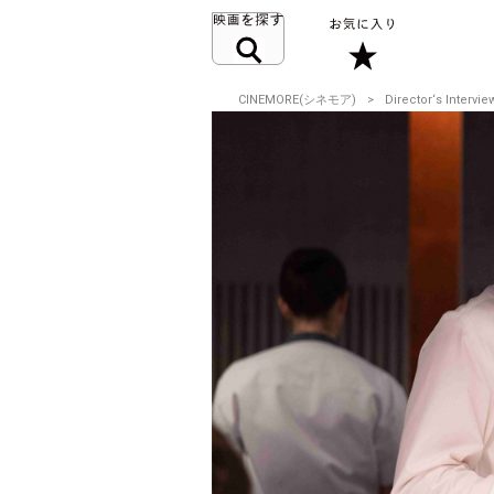
CINEMORE(シネモア)
Director‘s Intervie