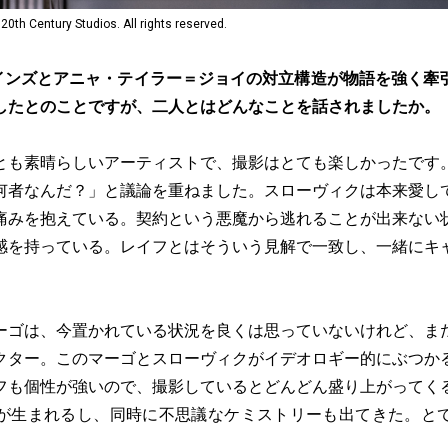
entury Studios. All rights reserved.
インズとアニャ・テイラー＝ジョイの対立構造が物語を強く牽
したとのことですが、二人とはどんなことを話されましたか。
とも素晴らしいアーティストで、撮影はとても楽しかったです
何者なんだ？」と議論を重ねました。スローヴィクは本来愛し
痛みを抱えている。契約という悪魔から逃れることが出来ない
感を持っている。レイフとはそういう見解で一致し、一緒にキ
ーゴは、今置かれている状況を良くは思っていないけれど、ま
クター。このマーゴとスローヴィクがイデオロギー的にぶつか
フも個性が強いので、撮影しているとどんどん盛り上がってく
が生まれるし、同時に不思議なケミストリーも出てきた。と