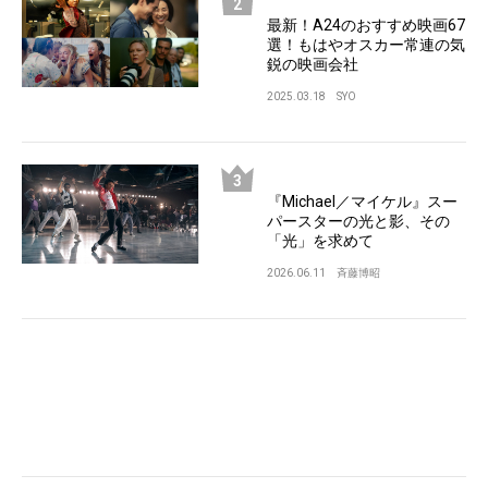
最新！A24のおすすめ映画67
選！もはやオスカー常連の気
鋭の映画会社
2025.03.18
SYO
『Michael／マイケル』スー
パースターの光と影、その
「光」を求めて
2026.06.11
斉藤博昭