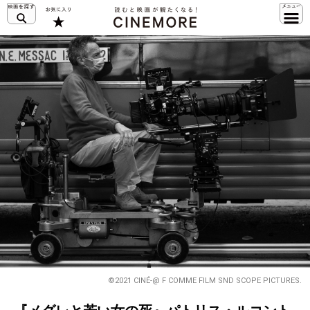
©2021 CINÉ-@ F COMME FILM SND SCOPE PICTURES.