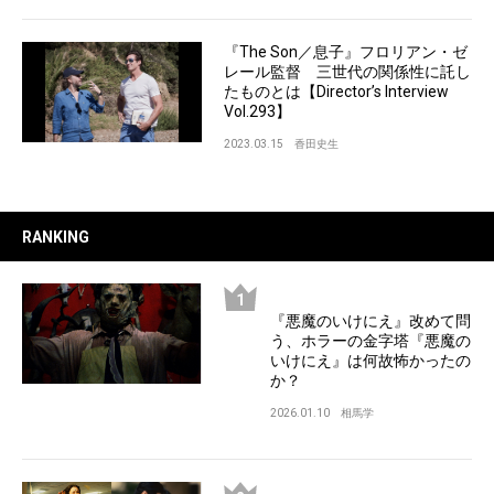
『The Son／息子』フロリアン・ゼ
レール監督 三世代の関係性に託し
たものとは【Director’s Interview
Vol.293】
2023.03.15
香田史生
RANKING
『悪魔のいけにえ』改めて問
う、ホラーの金字塔『悪魔の
いけにえ』は何故怖かったの
か？
2026.01.10
相馬学