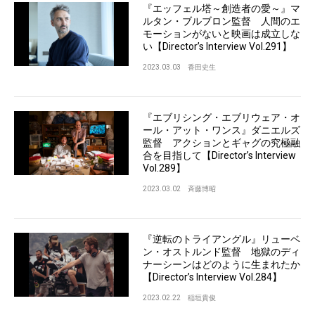
『エッフェル塔～創造者の愛～』マ
ルタン・ブルブロン監督 人間のエ
モーションがないと映画は成立しな
い【Director’s Interview Vol.291】
2023.03.03
香田史生
『エブリシング・エブリウェア・オ
ール・アット・ワンス』ダニエルズ
監督 アクションとギャグの究極融
合を目指して【Director’s Interview
Vol.289】
2023.03.02
斉藤博昭
『逆転のトライアングル』リューベ
ン・オストルンド監督 地獄のディ
ナーシーンはどのように生まれたか
【Director’s Interview Vol.284】
2023.02.22
稲垣貴俊