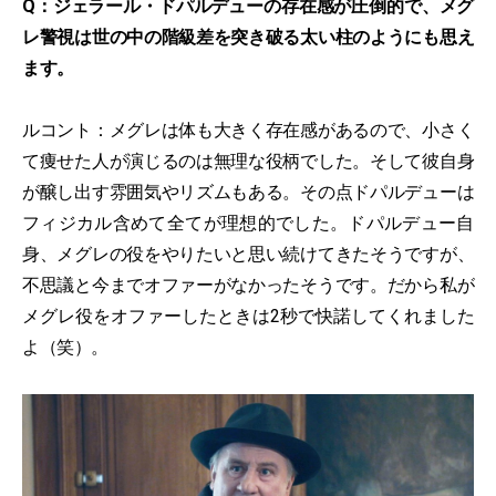
Q：ジェラール・ドパルデューの存在感が圧倒的で、メグ
レ警視は世の中の階級差を突き破る太い柱のようにも思え
ます。
ルコント：メグレは体も大きく存在感があるので、小さく
て痩せた人が演じるのは無理な役柄でした。そして彼自身
が醸し出す雰囲気やリズムもある。その点ドパルデューは
フィジカル含めて全てが理想的でした。ドパルデュー自
身、メグレの役をやりたいと思い続けてきたそうですが、
不思議と今までオファーがなかったそうです。だから私が
メグレ役をオファーしたときは2秒で快諾してくれました
よ（笑）。