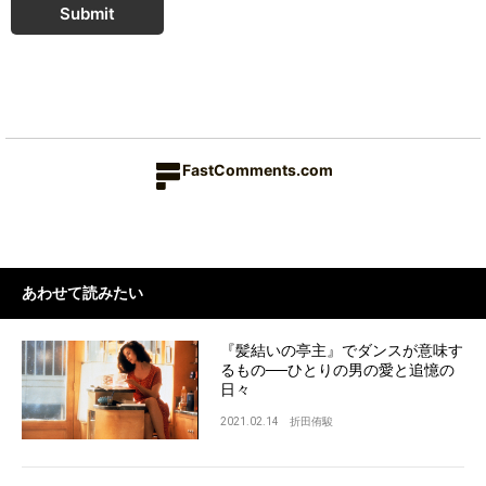
Submit
FastComments.com
あわせて読みたい
『髪結いの亭主』でダンスが意味す
るもの──ひとりの男の愛と追憶の
日々
2021.02.14
折田侑駿