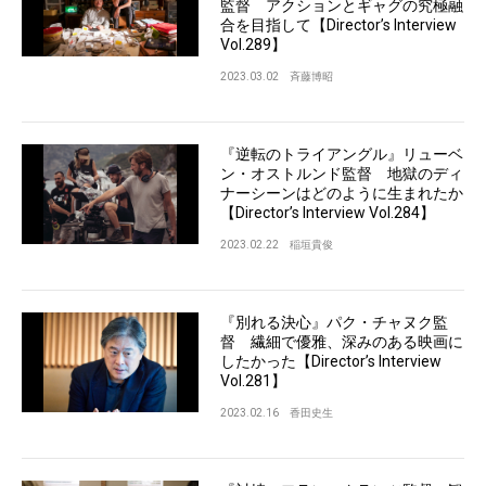
監督 アクションとギャグの究極融
合を目指して【Director’s Interview
Vol.289】
2023.03.02
斉藤博昭
『逆転のトライアングル』リューベ
ン・オストルンド監督 地獄のディ
ナーシーンはどのように生まれたか
【Director’s Interview Vol.284】
2023.02.22
稲垣貴俊
『別れる決心』パク・チャヌク監
督 繊細で優雅、深みのある映画に
したかった【Director’s Interview
Vol.281】
2023.02.16
香田史生