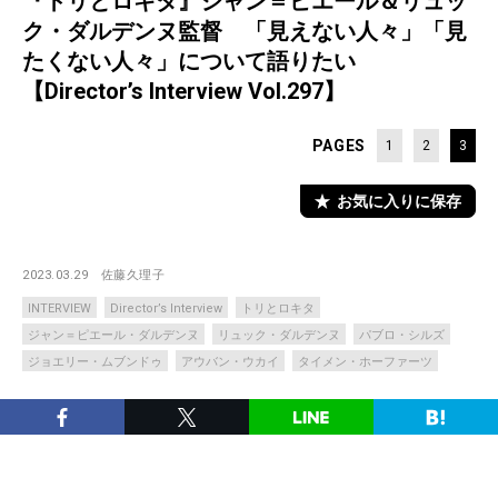
『トリとロキタ』ジャン＝ピエール＆リュッ
ク・ダルデンヌ監督 「見えない人々」「見
たくない人々」について語りたい
【Director’s Interview Vol.297】
PAGES
1
2
3
お気に入りに保存
2023.03.29
佐藤久理子
INTERVIEW
Director’s Interview
トリとロキタ
ジャン＝ピエール・ダルデンヌ
リュック・ダルデンヌ
パブロ・シルズ
ジョエリー・ムブンドゥ
アウバン・ウカイ
タイメン・ホーファーツ