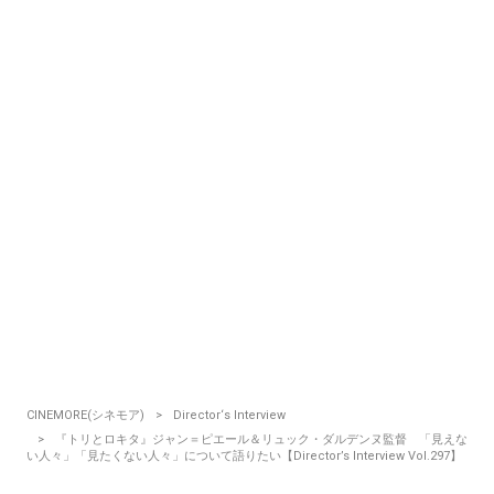
CINEMORE(シネモア)
Director‘s Interview
『トリとロキタ』ジャン＝ピエール＆リュック・ダルデンヌ監督 「見えな
い人々」「見たくない人々」について語りたい【Director’s Interview Vol.297】