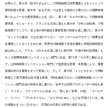
を呼んだ。第５作『息子のまなざし』で同映画祭主演男優賞とエキュメニック
賞特別賞を受賞。第６作『ある子供』では史上５組目の２度のカンヌ国際映画
祭パルムドール大賞受賞者となる（註）。第７作『ロルナの祈り』で同映画祭
脚本賞、セシル・ドゥ・フランスを主演に迎えた第８作『少年と自転車』で同
映画祭グランプリ。史上初の5作連続主要賞受賞の快挙を成し遂げた。第９作
『サンドラの週末』では主演のマリオン・コティヤールがアカデミー賞®主演
女優賞にノミネートされた他、世界中の映画賞で主演女優賞と外国語映画賞を
総なめにした。アデル・エネルを主演に迎えた第10作『午後８時の訪問者』も
カンヌ国際映画祭コンペティション部門に出品。第11作『その手に触れるま
で』は同映画祭コンペティション部門にて監督賞を受賞。本受賞により、審査
員賞以外の主要賞をすべて受賞した。そして、第12作『トリとロキタ』で同映
画祭にて第75周年記念大賞を受賞、9作品連続でのカンヌ国際映画祭コンペテ
ィション部門出品の快挙を成し遂げた。近年では共同プロデューサー作品も多
く、マリオン・コティヤールと出会った『君と歩く世界』の他、『ゴールデ
ン・リバー』『プラネタリウム』『エリザのために』などを手掛けている。他
の追随をまったく許さない、21世紀を代表する世界の名匠である。