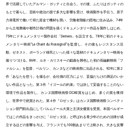
界で活躍していたアルマン・ガッティと出会う。その後、ふたりはガッティの
もとで暮らし、芸術や政治の面で多大な影響を受け、映画製作を手伝う。原子
力発電所で働いて得た資金で機材を買い、労働者階級の団地に住み込み、74年
から土地整備や都市計画の問題を描くドキュメンタリー作品を製作しはじめ、
75年にドキュメンタリー製作会社「Derives」を設立する。78年に初のドキュ
メンタリー映画“Le Chant du Rossignol”を監督し、その後もレジスタンス活
動、ゼネスト、ポーランド移民といった様々な題材のドキュメンタリー映画を
撮りつづける。86年、ルネ・カリスキーの戯曲を脚色した初の長編劇映画「フ
ァルシュ」を監督、ベルリン、カンヌなどの映画祭に出品される。92年に第２
作「あなたを想う」を撮るが、会社側の圧力により、妥協だらけの満足のいか
ない作品となった。第３作『イゴールの約束』では決して妥協することのない
環境で作品を製作し、カンヌ国際映画祭CICAE賞をはじめ、多くの賞を獲得
し、世界中で絶賛された。第４作『ロゼッタ』はカンヌ国際映画祭コンペティ
ション部門初出品にしてパルムドール大賞と主演女優賞を受賞。本国ベルギー
ではこの作品をきっかけに「ロゼッタ法」と呼ばれる青少年のための法律が成
立するほどの影響を与え、フランスでも100館あまりで上映され、大きな反響