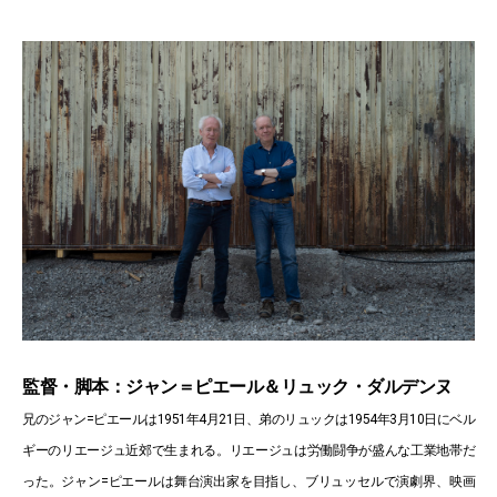
監督・脚本：ジャン＝ピエール＆リュック・ダルデンヌ
兄のジャン=ピエールは1951年4月21日、弟のリュックは1954年3月10日にベル
ギーのリエージュ近郊で生まれる。リエージュは労働闘争が盛んな工業地帯だ
った。ジャン=ピエールは舞台演出家を目指し、ブリュッセルで演劇界、映画