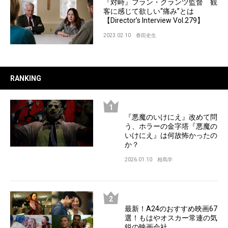
『対峙』フラン・クランツ監督 観
客に感じて欲しい“痛み”とは
【Director’s Interview Vol.279】
2023.02.10
香田史生
RANKING
『悪魔のいけにえ』改めて問
う、ホラーの金字塔『悪魔の
いけにえ』は何故怖かったの
か？
2026.01.10
相馬学
最新！A24のおすすめ映画67
選！もはやオスカー常連の気
鋭の映画会社