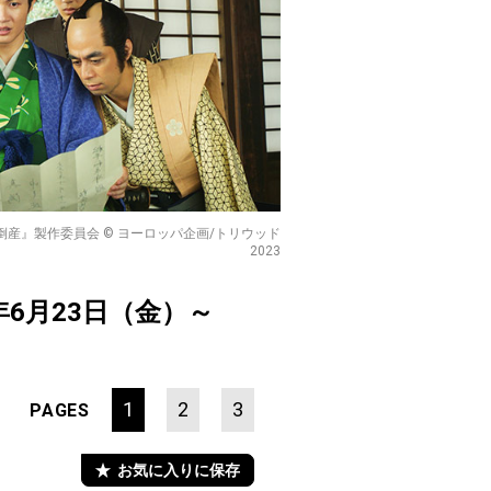
023映画『大名倒産』製作委員会 © ヨーロッパ企画/トリウッド
2023
年6月23日（金）～
1
2
3
PAGES
お気に入りに保存