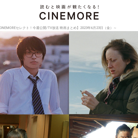
CINEMOREセレクト！今週公開/TV放送 映画まとめ】2023年6月23日（金）～