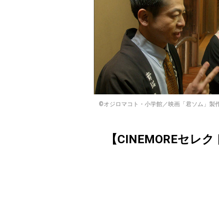
©オジロマコト・小学館／映画「君ソム」製作委員会 (C)20
【CINEMOREセレ