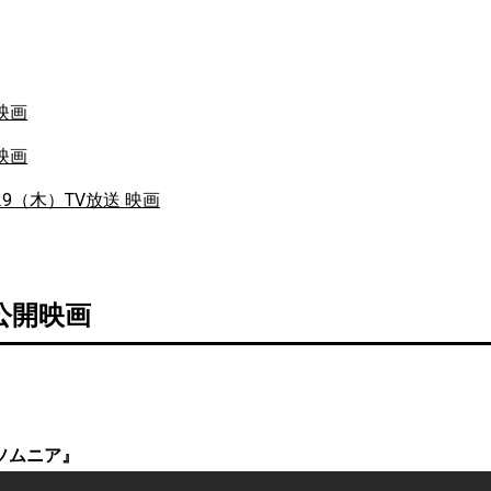
映画
映画
/29（木）TV放送 映画
）公開映画
ソムニア』