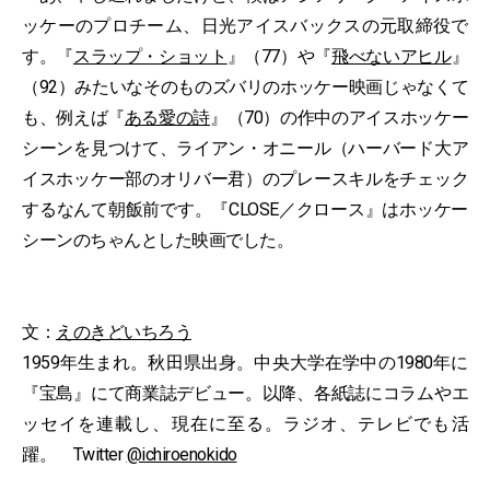
ッケーのプロチーム、日光アイスバックスの元取締役で
す。『
スラップ・ショット
』（77）や『
飛べないアヒル
』
（92）みたいなそのものズバリのホッケー映画じゃなくて
も、例えば『
ある愛の詩
』（70）の作中のアイスホッケー
シーンを見つけて、ライアン・オニール（ハーバード大ア
イスホッケー部のオリバー君）のプレースキルをチェック
するなんて朝飯前です。『CLOSE／クロース』はホッケー
シーンのちゃんとした映画でした。
文：
えのきどいちろう
1959年生まれ。秋田県出身。中央大学在学中の1980年に
『宝島』にて商業誌デビュー。以降、各紙誌にコラムやエ
ッセイを連載し、現在に至る。ラジオ、テレビでも活
躍。 Twitter
@ichiroenokido