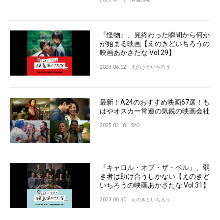
『怪物』、見終わった瞬間から何か
が始まる映画【えのきどいちろうの
映画あかさたな Vol.29】
2023.06.02
えのきどいちろう
最新！A24のおすすめ映画67選！も
はやオスカー常連の気鋭の映画会社
2025.03.18
SYO
『キャロル・オブ・ザ・ベル』、弱
き者は助け合うしかない【えのきど
いちろうの映画あかさたな Vol.31】
2023.06.30
えのきどいちろう