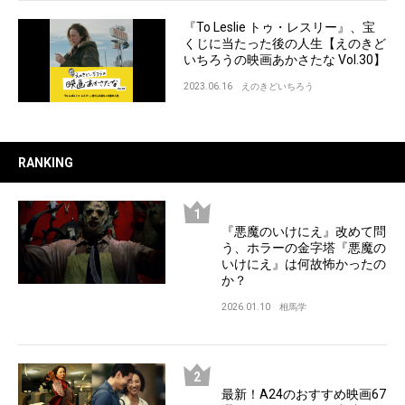
『To Leslie トゥ・レスリー』、宝
くじに当たった後の人生【えのきど
いちろうの映画あかさたな Vol.30】
2023.06.16
えのきどいちろう
RANKING
『悪魔のいけにえ』改めて問
う、ホラーの金字塔『悪魔の
いけにえ』は何故怖かったの
か？
2026.01.10
相馬学
最新！A24のおすすめ映画67