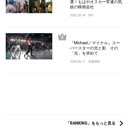
選！もはやオスカー常連の気
鋭の映画会社
2025.03.18
SYO
『Michael／マイケル』スー
パースターの光と影、その
「光」を求めて
2026.06.11
斉藤博昭
「RANKING」をもっと見る