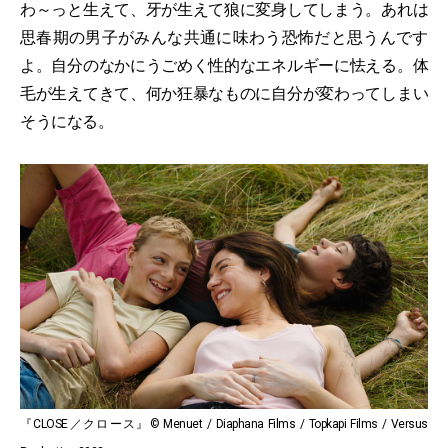
わ～っと生えて、牙が生えて狼に変身してしまう。あれは
思春期の男子がみんな共通に味わう恐怖だと思うんです
よ。自分のなかにうごめく性的なエネルギーに怯える。体
毛が生えてきて、何か狂暴なものに自分が変わってしまい
そうになる。
『CLOSE／クロース』© Menuet / Diaphana Films / Topkapi Films / Versus