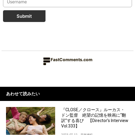
Submit
FastComments.com
あわせて読みたい
『CLOSE／クロース』ルーカス・
ドン監督 絶望の記憶を映画に“翻
訳”する喜び 【Director’s Interview
Vol.333】
2023.07.12
斉藤博昭