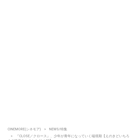
CINEMORE(シネモア)
NEWS/特集
『CLOSE／クロース』、少年が青年になっていく端境期【えのきどいちろ