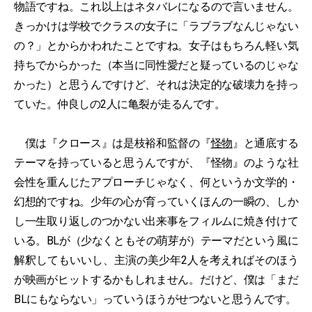
物語ですね。これ以上はネタバレになるので言いません。
きっかけは学校でクラスの女子に「ラブラブなんじゃない
の？」とからかわれたことですね。女子はもちろん軽い気
持ちでからかった（本当に同性愛だと疑っているのじゃな
かった）と思うんですけど、それは決定的な破壊力を持っ
ていた。仲良しの2人に亀裂が走るんです。
僕は『クロース』は是枝裕和監督の『
怪物
』と通底する
テーマを持っていると思うんですが、『怪物』のような社
会性を重んじたアプローチじゃなく、何というか文学的・
幻想的ですね。少年の心が育っていくほんの一瞬の、しか
し一生取り返しのつかない出来事をフィルムに焼き付けて
いる。BLが（少なくともその萌芽が）テーマだという風に
解釈してもいいし、主演の美少年2人を考えればそのほう
が映画がヒットするかもしれません。だけど、僕は「まだ
BLにもならない」っていうほうがせつないと思うんです。