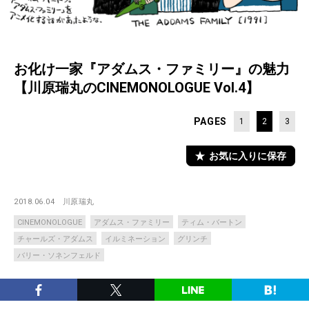
お化け一家『アダムス・ファミリー』の魅力
【川原瑞丸のCINEMONOLOGUE Vol.4】
PAGES
1
2
3
お気に入りに保存
2018.06.04
川原瑞丸
CINEMONOLOGUE
アダムス・ファミリー
ティム・バートン
チャールズ・アダムス
イルミネーション
グリンチ
バリー・ソネンフェルド