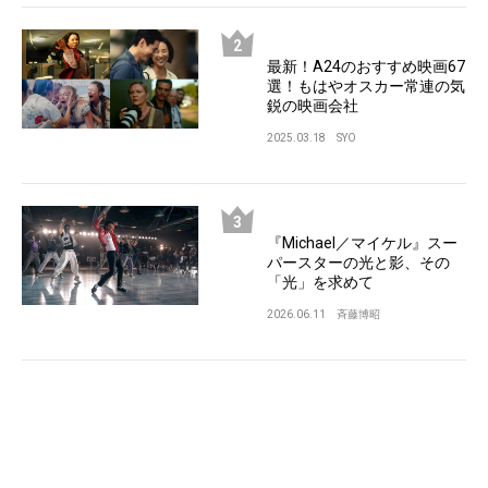
最新！A24のおすすめ映画67
選！もはやオスカー常連の気
鋭の映画会社
2025.03.18
SYO
『Michael／マイケル』スー
パースターの光と影、その
「光」を求めて
2026.06.11
斉藤博昭