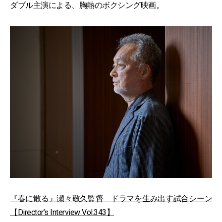
ダブル主演による、胸熱のボクシング映画。
『春に散る』瀬々敬久監督 ドラマを生み出す試合シーン
【Director’s Interview Vol.343】