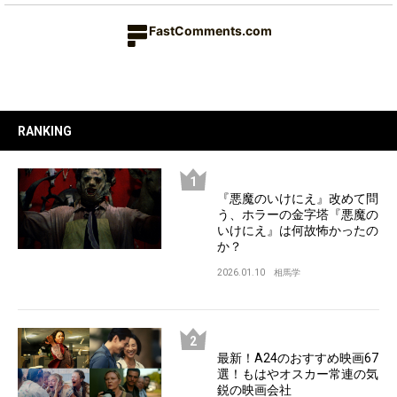
FastComments.com
RANKING
『悪魔のいけにえ』改めて問
う、ホラーの金字塔『悪魔の
いけにえ』は何故怖かったの
か？
2026.01.10
相馬学
最新！A24のおすすめ映画67
選！もはやオスカー常連の気
鋭の映画会社