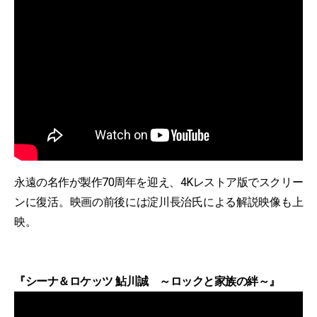
永遠の名作が製作70周年を迎え、4Kレストア版でスクリー
ンに復活。映画の前後には淀川長治氏による解説映像も上
映。
『シーナ＆ロケッツ 鮎川誠 ～ロックと家族の絆～』