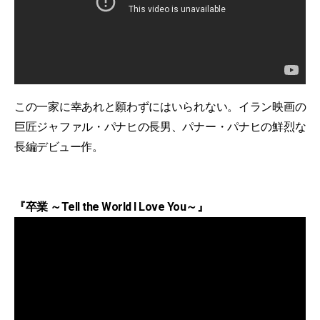
この一家に幸あれと願わずにはいられない。イラン映画の
巨匠ジャファル・パナヒの長男、パナー・パナヒの鮮烈な
長編デビュー作。
『卒業 ～Tell the World I Love You～』