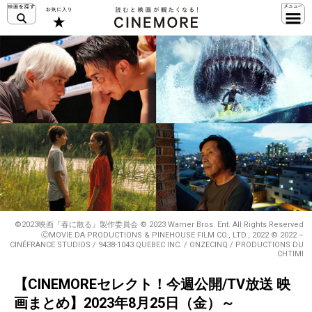
©2023映画『春に散る』製作委員会 © 2023 Warner Bros. Ent. All Rights Reserved
ⒸMOVIE DA PRODUCTIONS & PINEHOUSE FILM CO., LTD., 2022 © 2022 –
CINÉFRANCE STUDIOS / 9438-1043 QUEBEC INC. / ONZECINQ / PRODUCTIONS DU
CHTIMI
【CINEMOREセレクト！今週公開/TV放送 映
画まとめ】2023年8月25日（金）～