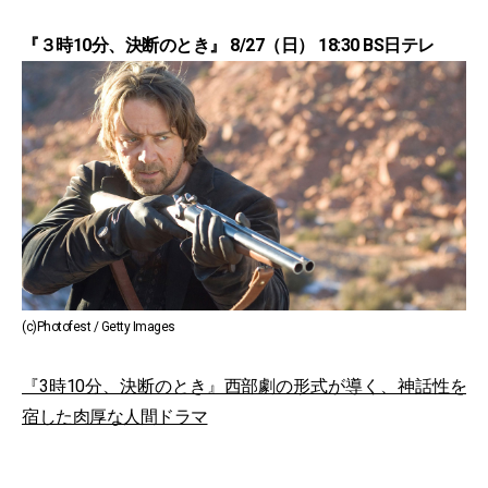
『３時10分、決断のとき』 8/27（日） 18:30 BS日テレ
(c)Photofest / Getty Images
『3時10分、決断のとき』西部劇の形式が導く、神話性を
宿した肉厚な人間ドラマ