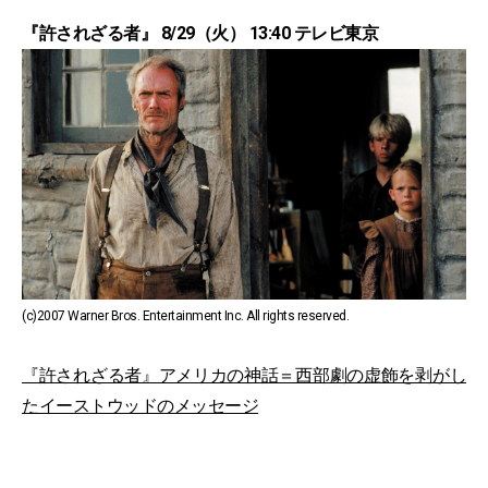
『許されざる者』 8/29（火） 13:40 テレビ東京
(c)2007 Warner Bros. Entertainment Inc. All rights reserved.
『許されざる者』アメリカの神話＝西部劇の虚飾を剥がし
たイーストウッドのメッセージ