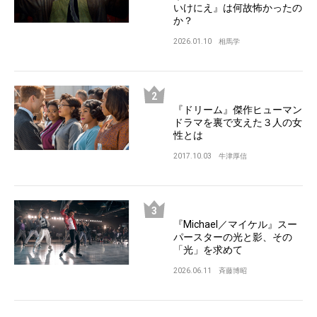
いけにえ』は何故怖かったの
か？
2026.01.10
相馬学
『ドリーム』傑作ヒューマン
ドラマを裏で支えた３人の女
性とは
2017.10.03
牛津厚信
『Michael／マイケル』スー
パースターの光と影、その
「光」を求めて
2026.06.11
斉藤博昭