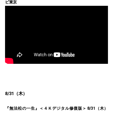
ビ東京
8/31（木）
『無法松の一生』＜４Ｋデジタル修復版＞ 8/31（木）