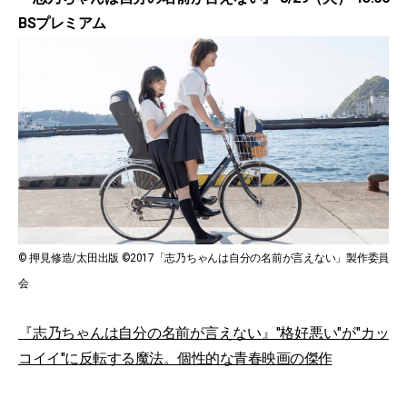
BSプレミアム
© 押見修造/太田出版 ©2017「志乃ちゃんは自分の名前が言えない」製作委員
会
『志乃ちゃんは自分の名前が言えない』"格好悪い"が"カッ
コイイ"に反転する魔法。個性的な青春映画の傑作