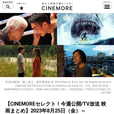
©2023映画『春に散る』製作委員会 © 2023 Warner Bros. Ent. All Rights Reserved
ⒸMOVIE DA PRODUCTIONS & PINEHOUSE FILM CO., LTD., 2022 © 2022 –
CINÉFRANCE STUDIOS / 9438-1043 QUEBEC INC. / ONZECINQ / PRODUCTIONS DU
CHTIMI
【CINEMOREセレクト！今週公開/TV放送 映
画まとめ】2023年8月25日（金）～