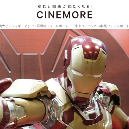
物大からフィギュアまで！展示物フォトレポート！【東京コミコン2023特別フォトレポー