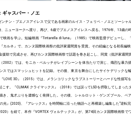
：ギャスパー・ノエ
、アルゼンチン・ブエノスアイレスで父である画家のルイス・フェリペ・ノエとソーシャ
時、ニューヨークへ渡り、再び、6歳でブエノスアイレスへ戻る。1976年、13歳の
を学ぶ。短編映画『Tintarella di luna』（1985）で映画監督デビューし、「Pul
画『カルネ』で、カンヌ国際映画祭の批評家週間賞を受賞。その続編となる初長編映画
金援助で完成させ、再びカンヌ国際映画祭で話題を巻き起こし、同賞（批評家週間
（2002）では、モニカ・ベルッチがレイプシーンを体当たりで演じ、熾烈な暴力
ンスではスマッシュヒットを記録。その後、東京を舞台にしたサイケデリックな
、『LOVE 3D』（2015）では、メランコリックなラブストーリーとハードな性描写
こす。『CLIMAX クライマックス』（2018）では誤ってLSDを摂取してしまっ
描き、鬼才ぶりを遺憾なく発揮した。その後、シャルロット・ゲンズブール、ベ
の光』(2020)、『アレックス』を時間軸に沿った物語へと再構築し編集した”逆転
T』（2020）を経て、本作『VORTEX ヴォルテックス』が、第74回カンヌ国際映画