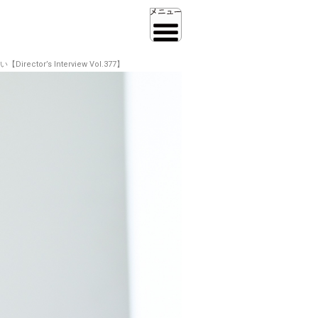
r’s Interview Vol.377】