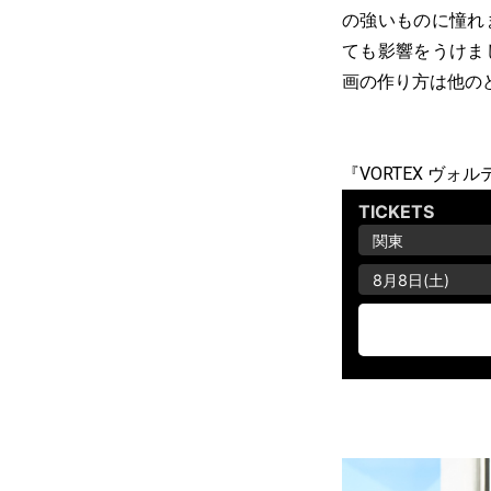
の強いものに憧れ
ても影響をうけま
画の作り方は他の
『VORTEX ヴ