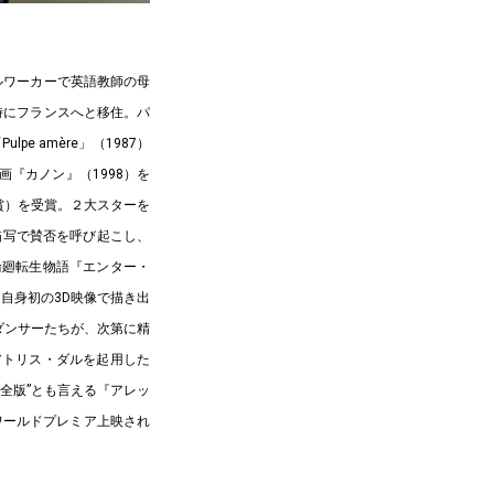
ルワーカーで英語教師の母
時にフランスへと移住。パ
pe amère」（1987）
『カノン』（1998）を
賞）を受賞。２大スターを
描写で賛否を呼び起こし、
輪廻転生物語『エンター・
を自身初の3D映像で描き出
たダンサーたちが、次第に精
アトリス・ダルを起用した
完全版”とも言える『アレッ
祭でワールドプレミア上映され