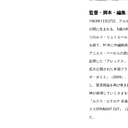
監督・脚本・編集
1963年12月27日
の間に生まれる。5歳の
リのルイ・リュミエールで映画
を経て、91年に中編映
アニエス・ベーからの資
起用した『アレックス』
拡大公開された本国フラ
ザ・ボイド』（2009）
し、賛否両論を再び巻き起
神が崩壊していくさまを
『ルクス・エテルナ 永遠
クスSTRAIGHT CU
た。