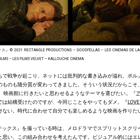
2021 RECTANGLE PRODUCTIONS – GOODFELLAS – LES CINEMAS DE LA Z
ILMS – LES FILMS VELVET – KALLOUCHE CINEMA
ちで戦争が起こり、ネットには批判的な書き込みが溢れ、ポル
のものも随分質が変わってきました。そういう状況だからこそ
、映画館に行きたいと思わせるようなテーマを選びたい。『
では結構受けたのですが、今同じことをやってもダメ。『
LOVE
けない。時代に合わせて自分でも楽しめるような映画を作りた
ォルテックス』を撮っている時は、メロドラマでスプリットスク
と思い、この組み合わせを考えたんです。ビジュアル的にはエ