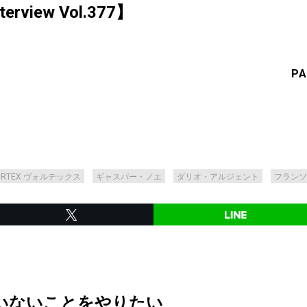
erview Vol.377】
PA
ORTEX ヴォルテックス
ギャスパー・ノエ
ダリオ・アルジェント
フランソ
いないことをやりたい