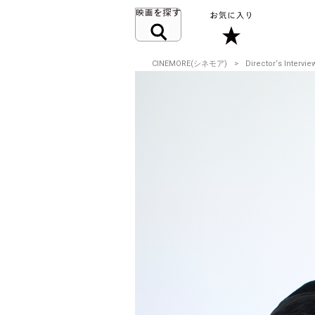
CINEMORE(シネモア)
Director‘s Intervie