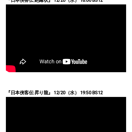
『日本侠客伝 絶縁状』 12/20（水） 18:00 BS12
『日本侠客伝 昇り龍』 12/20（水） 19:50 BS12