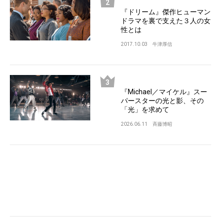
『ドリーム』傑作ヒューマン
ドラマを裏で支えた３人の女
性とは
2017.10.03
牛津厚信
『Michael／マイケル』スー
パースターの光と影、その
「光」を求めて
2026.06.11
斉藤博昭