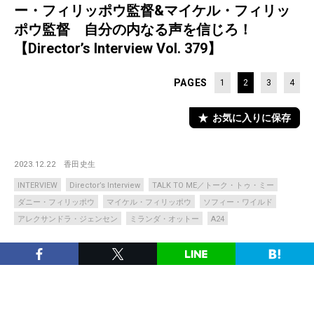
ー・フィリッポウ監督&マイケル・フィリッ
ポウ監督 自分の内なる声を信じろ！
【Director’s Interview Vol. 379】
PAGES
1
2
3
4
お気に入りに保存
2023.12.22
香田史生
INTERVIEW
Director’s Interview
TALK TO ME／トーク・トゥ・ミー
ダニー・フィリッポウ
マイケル・フィリッポウ
ソフィー・ワイルド
アレクサンドラ・ジェンセン
ミランダ・オットー
A24