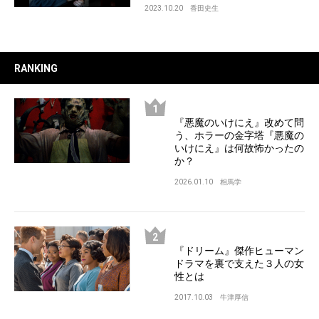
2023.10.20
香田史生
RANKING
『悪魔のいけにえ』改めて問
う、ホラーの金字塔『悪魔の
いけにえ』は何故怖かったの
か？
2026.01.10
相馬学
『ドリーム』傑作ヒューマン
ドラマを裏で支えた３人の女
性とは
2017.10.03
牛津厚信