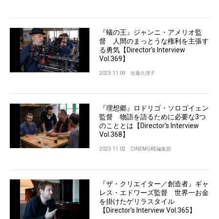
『蟻の王』ジャンニ・アメリオ監
督 人間のまっとうな権利を主張す
る勇気【Director’s Interview
Vol.369】
2023.11.09
佐藤久理子
『理想郷』ロドリゴ・ソロゴイェン
監督 物語を語るために必要な3つ
のこととは【Director’s Interview
Vol.368】
2023.11.02
CINEMORE編集部
『ザ・クリエイター／創造者』ギャ
レス・エドワーズ監督 世界一お金
を掛けたゲリラスタイル
【Director’s Interview Vol.365】