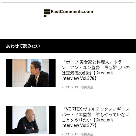
FastComments.com
あわせて読みたい
『ポトフ 美食家と料理人』トラ
ン・アン・ユン監督 最も難しいの
は空気感の創出【Director’s
Interview Vol.378】
2023.12.19
香田史生
『VORTEX ヴォルテックス』ギャス
パー・ノエ監督 誰もやっていない
ことをやりたい【Director’s
Interview Vol.377】
2023.12.11
香田史生