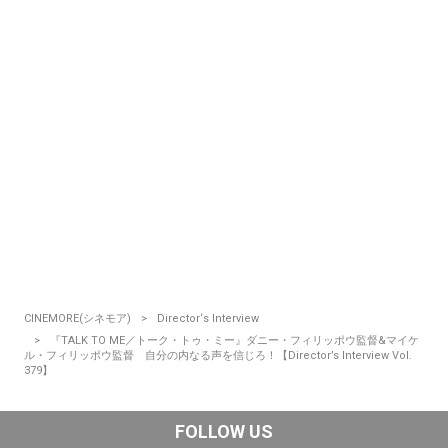
CINEMORE(シネモア)
Director‘s Interview
『TALK TO ME／トーク・トゥ・ミー』ダニー・フィリッポウ監督&マイケ
ル・フィリッポウ監督 自分の内なる声を信じろ！【Director’s Interview Vol.
379】
FOLLOW US